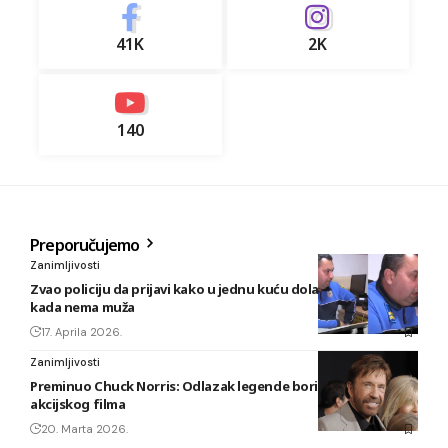
41K
2K
140
Preporučujemo
Zanimljivosti
Zvao policiju da prijavi kako u jednu kuću dolazi ljubavnik
kada nema muža
17. Aprila 2026.
Zanimljivosti
Preminuo Chuck Norris: Odlazak legende borilačkih vještina i
akcijskog filma
20. Marta 2026.