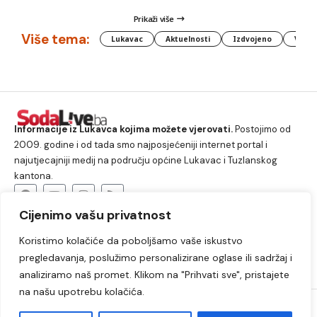
Prikaži više
Više tema:
Lukavac
Aktuelnosti
Izdvojeno
Vlada
Informacije iz Lukavca kojima možete vjerovati.
Postojimo od
2009. godine i od tada smo najposjećeniji internet portal i
najutjecajniji medij na području općine Lukavac i Tuzlanskog
kantona.
Cijenimo vašu privatnost
O nama
Koristimo kolačiće da poboljšamo vaše iskustvo
Lukavac
Društvo
Crna hronika
Sport
pregledavanja, poslužimo personalizirane oglase ili sadržaj i
Kultura
Kolumne
Slobodno vrijeme
analiziramo naš promet. Klikom na "Prihvati sve", pristajete
na našu upotrebu kolačića.
2009. – 2024. © Lukavački info portal – SodaLIVE.ba. Sva prava