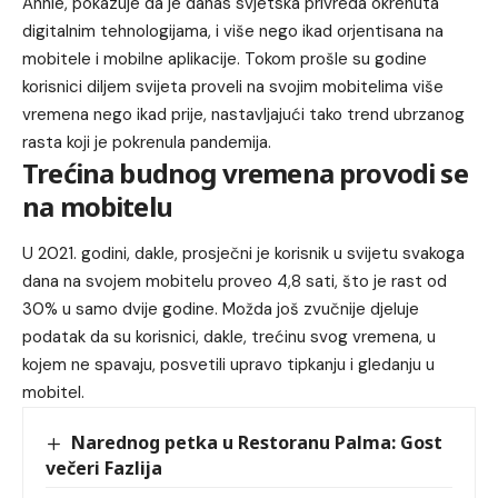
Annie
, pokazuje da je danas svjetska privreda okrenuta
digitalnim tehnologijama, i više nego ikad orjentisana na
mobitele i mobilne aplikacije. Tokom prošle su godine
korisnici diljem svijeta proveli na svojim mobitelima više
vremena nego ikad prije, nastavljajući tako trend ubrzanog
rasta koji je
pokrenula pandemija
.
Trećina budnog vremena provodi se
na mobitelu
U 2021. godini, dakle, prosječni je korisnik u svijetu svakoga
dana na svojem mobitelu proveo 4,8 sati, što je rast od
30% u samo dvije godine. Možda još zvučnije djeluje
podatak da su korisnici, dakle, trećinu svog vremena, u
kojem ne spavaju, posvetili upravo tipkanju i gledanju u
mobitel.
Narednog petka u Restoranu Palma: Gost
večeri Fazlija