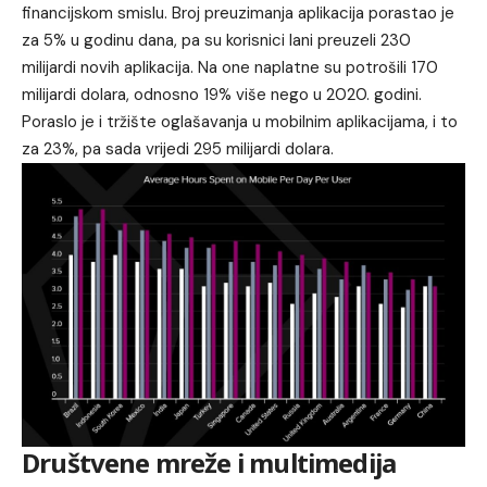
financijskom smislu. Broj preuzimanja aplikacija porastao je
za 5% u godinu dana, pa su korisnici lani preuzeli 230
milijardi novih aplikacija. Na one naplatne su potrošili 170
milijardi dolara, odnosno 19% više nego u 2020. godini.
Poraslo je i tržište oglašavanja u mobilnim aplikacijama, i to
za 23%, pa sada vrijedi 295 milijardi dolara.
Društvene mreže i multimedija