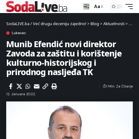
Aa
SodaLIVE.ba / Već drugu deceniju zajedno!
>
Blog
>
Aktuelnosti
>
Luka
Lukavac
Munib Efendić novi direktor
Zavoda za zaštitu i korištenje
kulturno-historijskog i
prirodnog nasljeđa TK
1 Min. Za Čitanje
12. Januara 2022.