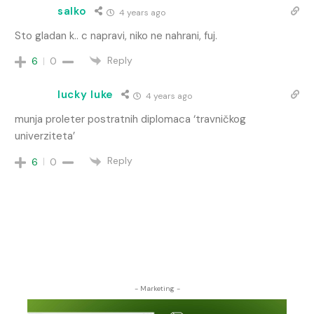
salko
4 years ago
Sto gladan k.. c napravi, niko ne nahrani, fuj.
Reply
6
0
lucky luke
4 years ago
munja proleter postratnih diplomaca ‘travničkog
univerziteta’
Reply
6
0
- Marketing -