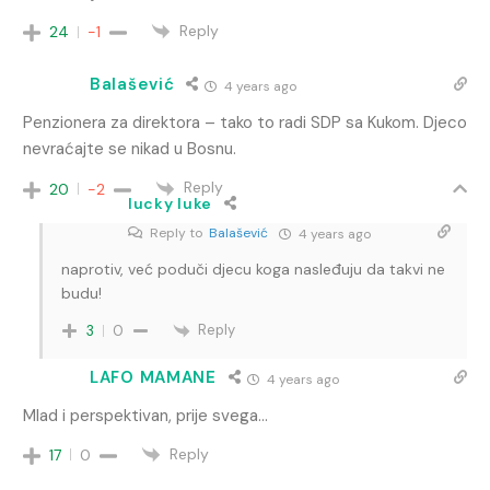
Reply
24
-1
Balašević
4 years ago
Penzionera za direktora – tako to radi SDP sa Kukom. Djeco
nevraćajte se nikad u Bosnu.
Reply
20
-2
lucky luke
Reply to
Balašević
4 years ago
naprotiv, već poduči djecu koga nasleđuju da takvi ne
budu!
Reply
3
0
LAFO MAMANE
4 years ago
Mlad i perspektivan, prije svega…
Reply
17
0