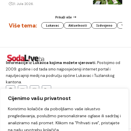
21. Jula 2026.
Prikaži više
Više tema:
Lukavac
Aktuelnosti
Izdvojeno
Vlada
Informacije iz Lukavca kojima možete vjerovati.
Postojimo od
2009. godine i od tada smo najposjećeniji internet portal i
najutjecajniji medij na području općine Lukavac i Tuzlanskog
kantona.
Cijenimo vašu privatnost
O nama
Koristimo kolačiće da poboljšamo vaše iskustvo
Lukavac
Društvo
Crna hronika
Sport
pregledavanja, poslužimo personalizirane oglase ili sadržaj i
Kultura
Kolumne
Slobodno vrijeme
analiziramo naš promet. Klikom na "Prihvati sve", pristajete
na našu upotrebu kolačića.