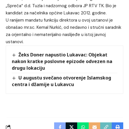
„Spreča“ d.d. Tuzla i nadzornog odbora JP RTV TK. Bio je
kandidat za načelnika općine Lukavac 2012. godine.
U ranijem mandatu funkciju direktora u ovoj ustanovi je
obnašao mr.sc. Kemal Nurkić, od nedavno i stručni saradnik
za orjentalno i nematerijalno naslijeđe u istoj javnoj
ustanovi.
Žeks Doner napustio Lukavac: Objekat
nakon kratke poslovne epizode odvezen na
drugu lokaciju
U augustu svečano otvorenje Islamskog
centra i džamije u Lukavcu