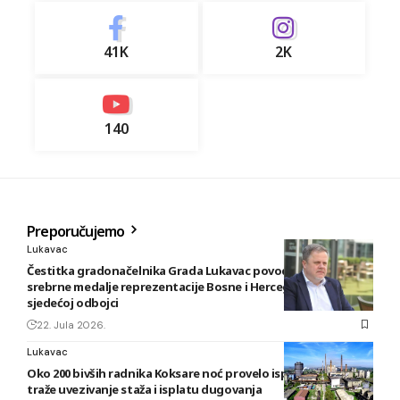
41K
2K
140
Preporučujemo
Lukavac
Čestitka gradonačelnika Grada Lukavac povodom osvajanja
srebrne medalje reprezentacije Bosne i Hercegovine u
sjedećoj odbojci
22. Jula 2026.
Lukavac
Oko 200 bivših radnika Koksare noć provelo ispred fabrike,
traže uvezivanje staža i isplatu dugovanja