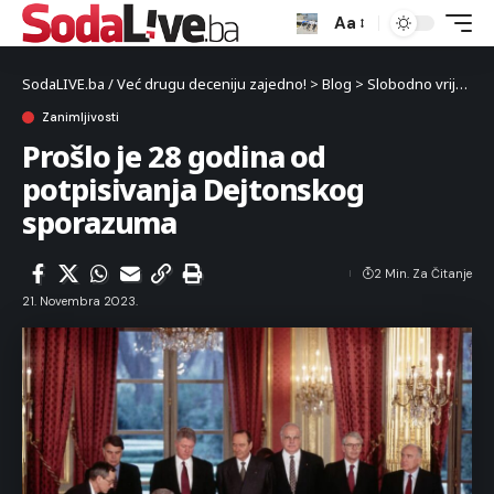
Aa
SodaLIVE.ba / Već drugu deceniju zajedno!
>
Blog
>
Slobodno vrijeme
Zanimljivosti
Prošlo je 28 godina od
potpisivanja Dejtonskog
sporazuma
2 Min. Za Čitanje
21. Novembra 2023.