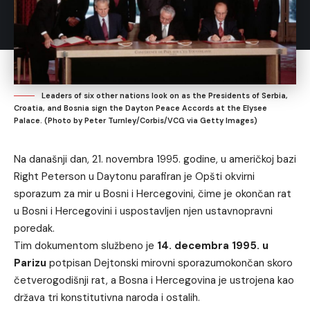
Leaders of six other nations look on as the Presidents of Serbia,
Croatia, and Bosnia sign the Dayton Peace Accords at the Elysee
Palace. (Photo by Peter Turnley/Corbis/VCG via Getty Images)
Na današnji dan, 21. novembra 1995. godine, u američkoj bazi
Right Peterson u Daytonu parafiran je Opšti okvirni
sporazum za mir u Bosni i Hercegovini, čime je okončan rat
u Bosni i Hercegovini i uspostavljen njen ustavnopravni
poredak.
Tim dokumentom službeno je
14. decembra 1995. u
Parizu
potpisan Dejtonski mirovni sporazumokončan skoro
četverogodišnji rat, a Bosna i Hercegovina je ustrojena kao
država tri konstitutivna naroda i ostalih.