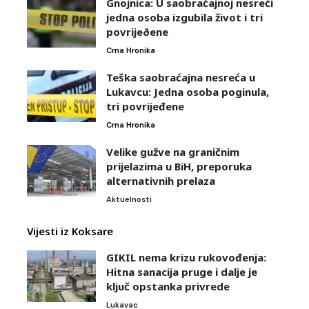
Gnojnica: U saobraćajnoj nesreći
jedna osoba izgubila život i tri
povrijeðene
Crna Hronika
Teška saobraćajna nesreća u
Lukavcu: Jedna osoba poginula,
tri povrijeđene
Crna Hronika
Velike gužve na graničnim
prijelazima u BiH, preporuka
alternativnih prelaza
Aktuelnosti
Vijesti iz Koksare
GIKIL nema krizu rukovođenja:
Hitna sanacija pruge i dalje je
ključ opstanka privrede
Lukavac