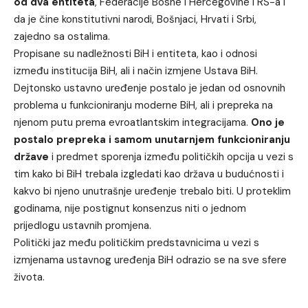
od dva entiteta
, Federacije Bosne i Hercegovine i RS-a i
da je čine konstitutivni narodi, Bošnjaci, Hrvati i Srbi,
zajedno sa ostalima.
Propisane su nadležnosti BiH i entiteta, kao i odnosi
između institucija BiH, ali i način izmjene Ustava BiH.
Dejtonsko ustavno uređenje postalo je jedan od osnovnih
problema u funkcioniranju moderne BiH, ali i prepreka na
njenom putu prema evroatlantskim integracijama.
Ono je
postalo prepreka i samom unutarnjem funkcioniranju
države
i predmet sporenja između političkih opcija u vezi s
tim kako bi BiH trebala izgledati kao država u budućnosti i
kakvo bi njeno unutrašnje uređenje trebalo biti. U proteklim
godinama, nije postignut konsenzus niti o jednom
prijedlogu ustavnih promjena.
Politički jaz među političkim predstavnicima u vezi s
izmjenama ustavnog uređenja BiH odrazio se na sve sfere
života.