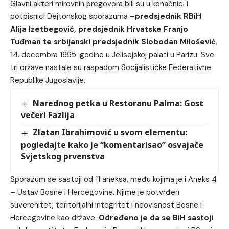
Glavni akteri mirovnih pregovora bili su u konačnici i
potpisnici Dejtonskog sporazuma –
predsjednik RBiH
Alija Izetbegović, predsjednik Hrvatske Franjo
Tuđman te srbijanski predsjednik Slobodan Milošević
,
14. decembra 1995. godine u Jelisejskoj palati u Parizu. Sve
tri države nastale su raspadom Socijalističke Federativne
Republike Jugoslavije.
Narednog petka u Restoranu Palma: Gost
večeri Fazlija
Zlatan Ibrahimović u svom elementu:
pogledajte kako je “komentarisao” osvajače
Svjetskog prvenstva
Sporazum se sastoji od 11 aneksa, među kojima je i Aneks 4
– Ustav Bosne i Hercegovine. Njime je potvrđen
suverenitet, teritorijalni integritet i neovisnost Bosne i
Hercegovine kao države.
Određeno je da se BiH sastoji