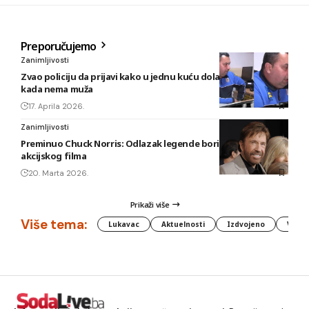
Preporučujemo
Zanimljivosti
Zvao policiju da prijavi kako u jednu kuću dolazi ljubavnik
kada nema muža
17. Aprila 2026.
Zanimljivosti
Preminuo Chuck Norris: Odlazak legende borilačkih vještina i
akcijskog filma
20. Marta 2026.
Prikaži više
Više tema:
Lukavac
Aktuelnosti
Izdvojeno
Vlada