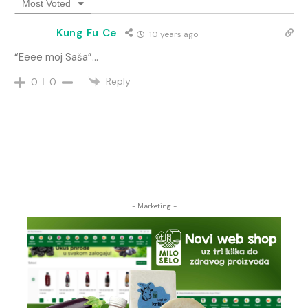
Most Voted
Kung Fu Ce
10 years ago
“Eeee moj Saša”…
Reply
0
0
- Marketing -