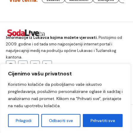
Informacije iz Lukavca kojima možete vjerovati.
Postojimo od
2009. godine i od tada smo najposjećeniji internet portal i
najutjecajniji medij na području općine Lukavac i Tuzlanskog
kantona.
Cijenimo vašu privatnost
O nama
Koristimo kolačiće da poboljšamo vaše iskustvo
Lukavac
Društvo
Crna hronika
Sport
pregledavanja, poslužimo personalizirane oglase ili sadržaj i
Kultura
Kolumne
Slobodno vrijeme
analiziramo naš promet. Klikom na "Prihvati sve", pristajete
na našu upotrebu kolačića.
2009. – 2024. © Lukavački info portal – SodaLIVE.ba. Sva prava
zadržana. Zabranjeno kopiranje autorskog sadržaja i korištenje
Prilagodi
Odbaciti sve
Prihvatiti sve
autorskih fotografija bez odobrenja portala.