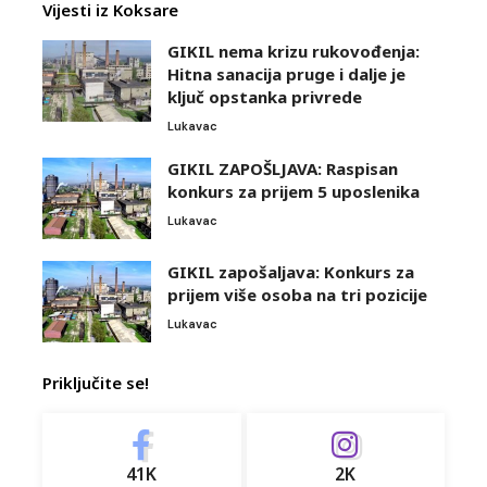
Vijesti iz Koksare
GIKIL nema krizu rukovođenja:
Hitna sanacija pruge i dalje je
ključ opstanka privrede
Lukavac
GIKIL ZAPOŠLJAVA: Raspisan
konkurs za prijem 5 uposlenika
Lukavac
GIKIL zapošaljava: Konkurs za
prijem više osoba na tri pozicije
Lukavac
Priključite se!
41K
2K