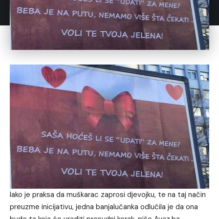
Iako je praksa da muškarac zaprosi djevojku, te na taj način
preuzme inicijativu, jedna banjalučanka odlučila je da ona
bude ta koja će uraditi presudni korak, piše Avaz.ba