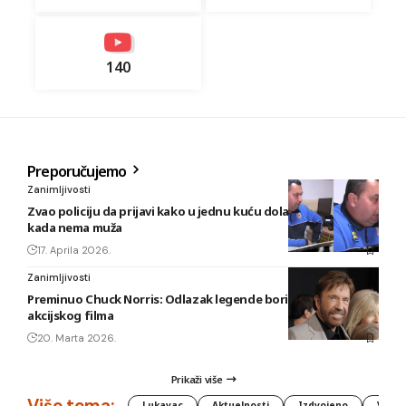
140
Preporučujemo
Zanimljivosti
Zvao policiju da prijavi kako u jednu kuću dolazi ljubavnik
kada nema muža
17. Aprila 2026.
Zanimljivosti
Preminuo Chuck Norris: Odlazak legende borilačkih vještina i
akcijskog filma
20. Marta 2026.
Prikaži više
Više tema:
Lukavac
Aktuelnosti
Izdvojeno
Vlada