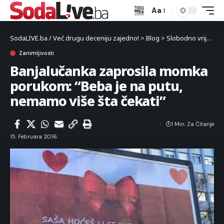
Aa
SodaLIVE.ba / Već drugu deceniju zajedno!
>
Blog
>
Slobodno vrijeme
Zanimljivosti
Banjalučanka zaprosila momka
porukom: “Beba je na putu,
nemamo više šta čekati”
1 Min. Za Čitanje
15. Februara 2016.