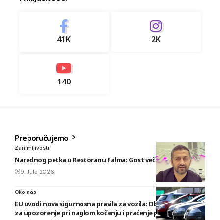
41K
2K
140
Preporučujemo
Zanimljivosti
Narednog petka u Restoranu Palma: Gost večeri Fazlija
9. Jula 2026.
Oko nas
EU uvodi nova sigurnosna pravila za vozila: Obavezni sistemi
za upozorenje pri naglom kočenju i praćenje pažnje vozača