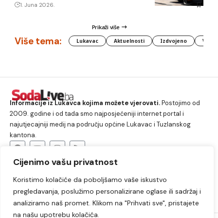
1. Juna 2026.
Prikaži više
Više tema:
Lukavac
Aktuelnosti
Izdvojeno
Vlada
Informacije iz Lukavca kojima možete vjerovati.
Postojimo od
2009. godine i od tada smo najposjećeniji internet portal i
najutjecajniji medij na području općine Lukavac i Tuzlanskog
kantona.
Cijenimo vašu privatnost
O nama
Koristimo kolačiće da poboljšamo vaše iskustvo
Lukavac
Društvo
Crna hronika
Sport
pregledavanja, poslužimo personalizirane oglase ili sadržaj i
Kultura
Kolumne
Slobodno vrijeme
analiziramo naš promet. Klikom na "Prihvati sve", pristajete
na našu upotrebu kolačića.