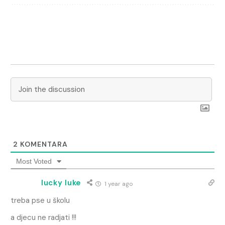
2
KOMENTARA
Most Voted
lucky luke
1 year ago
treba pse u školu
a djecu ne radjati !!!