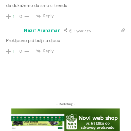
da dokažemo da smo u trendu
Reply
1
0
Nazif Aranzman
1 year ago
Prokljecvo pid bulj na djeca
Reply
1
0
- Marketing -