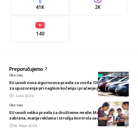
41K
2K
140
Preporučujemo
Oko nas
EU uvodi nova sigurnosna pravila za vozila: Obavezni sistemi
za upozorenje pri naglom kočenju i praćenje pažnje vozača
1. Juna 2026.
Oko nas
EU uvodi velika pravila za društvene mreže: Maloljetnicima
zabrana, manje reklama i strožija kontrola sadržaja
26. Maja 2026.