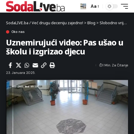
Aa
SodaLIVE.ba / Već drugu deceniju zajedno!
>
Blog
>
Slobodno vrijeme
Oko nas
Uznemirujući video: Pas ušao u
školu i izgrizao djecu
1 Min. Za Čitanje
23. Januara 2025.