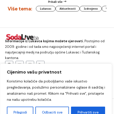
Prikaži više
Više tema:
Lukavac
Aktuelnosti
Izdvojeno
Vlada
Informacije iz Lukavca kojima možete vjerovati.
Postojimo od
2009. godine i od tada smo najposjećeniji internet portal i
najutjecajniji medij na području općine Lukavac i Tuzlanskog
kantona.
Cijenimo vašu privatnost
O nama
Koristimo kolačiće da poboljšamo vaše iskustvo
Lukavac
Društvo
Crna hronika
Sport
pregledavanja, poslužimo personalizirane oglase ili sadržaj i
Kultura
Kolumne
Slobodno vrijeme
analiziramo naš promet. Klikom na "Prihvati sve", pristajete
na našu upotrebu kolačića.
2009. – 2024. © Lukavački info portal – SodaLIVE.ba. Sva prava
zadržana. Zabranjeno kopiranje autorskog sadržaja i korištenje
Prilagodi
Odbaciti sve
Prihvatiti sve