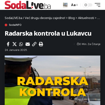
Aa
SodaLIVE.ba / Već drugu deceniju zajedno!
>
Blog
>
Aktuelnosti
>
Luka
SodaINFO
Radarska kontrola u Lukavcu
0 Min. Za Čitanje
24. Januara 2025.