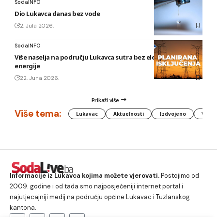
SodaINFO
Dio Lukavca danas bez vode
2. Jula 2026.
SodaINFO
Više naselja na području Lukavca sutra bez električne
energije
22. Juna 2026.
Prikaži više
Više tema:
Lukavac
Aktuelnosti
Izdvojeno
Vlada
Informacije iz Lukavca kojima možete vjerovati.
Postojimo od
2009. godine i od tada smo najposjećeniji internet portal i
najutjecajniji medij na području općine Lukavac i Tuzlanskog
kantona.