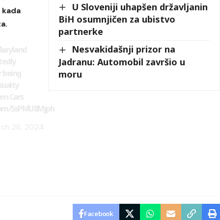
U Sloveniji uhapšen državljanin
 kada
BiH osumnjičen za ubistvo
a.
partnerke
Nesvakidašnji prizor na
 Maryland
tedly
Jadranu: Automobil završio u
r being
moru
sualty
en Cars
.com/SsPMU8Mjph
ch 26, 2024
Facebook