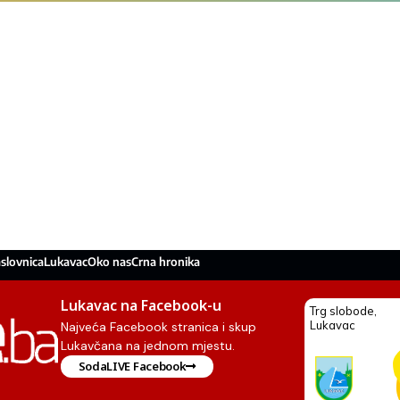
slovnica
Lukavac
Oko nas
Crna hronika
Lukavac na Facebook-u
Najveća Facebook stranica i skup
Lukavčana na jednom mjestu.
SodaLIVE Facebook