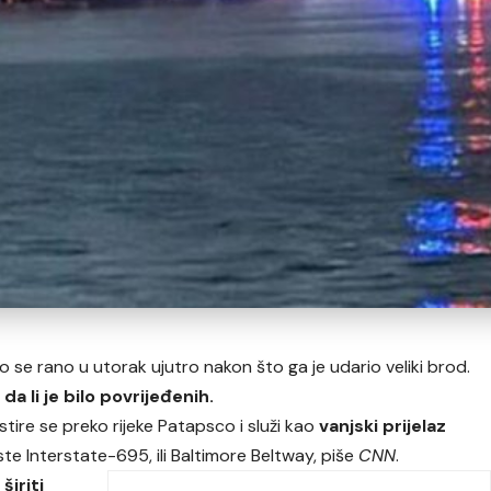
o se rano u utorak ujutro nakon što ga je udario veliki brod.
 da li je bilo povrijeđenih.
stire se preko rijeke Patapsco i služi kao
vanjski prijelaz
te Interstate-695, ili Baltimore Beltway, piše
CNN
.
i
širiti