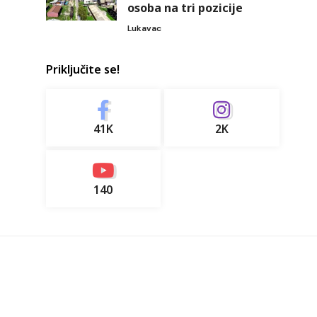
osoba na tri pozicije
Lukavac
Priključite se!
41K
2K
140