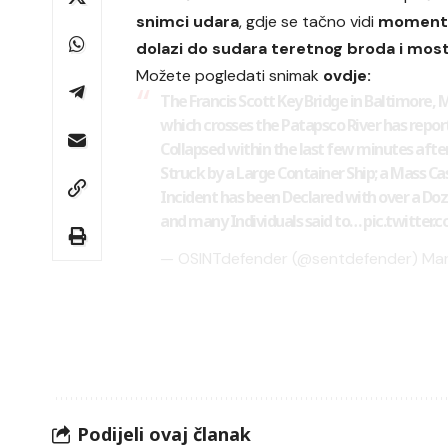
snimci udara
, gdje se tačno vidi
moment
dolazi do sudara teretnog broda i most
Možete pogledati snimak
ovdje:
The Francis Scott Key Bridge in Baltimore,
which crosses the Patapsco River has repor
Collapsed within the last few minutes afte
Struck by a Large Container Ship; a Mass Ca
Incident has been Declared with over a Doz
and many Individuals said to…
pic.twitter
— OSINTdefender (@sentdefender)
Mar
Podijeli ovaj članak