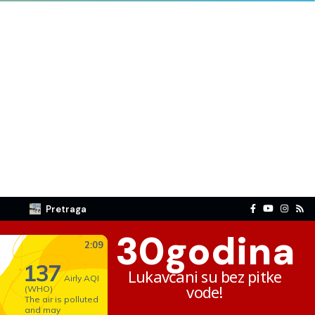
Pretraga
30
godina
Lukavčani su bez pitke
vode!