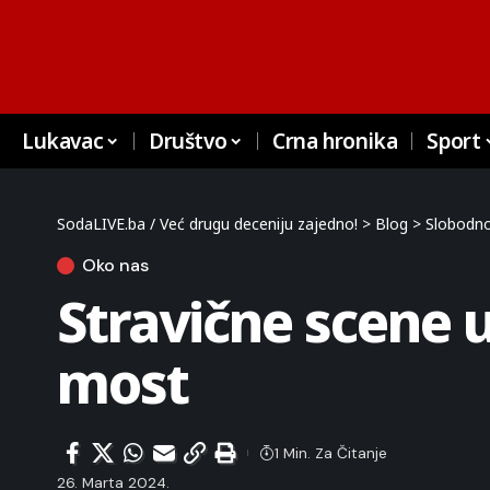
Lukavac
Društvo
Crna hronika
Sport
SodaLIVE.ba / Već drugu deceniju zajedno!
>
Blog
>
Slobodno
Oko nas
Stravične scene u
most
1 Min. Za Čitanje
26. Marta 2024.