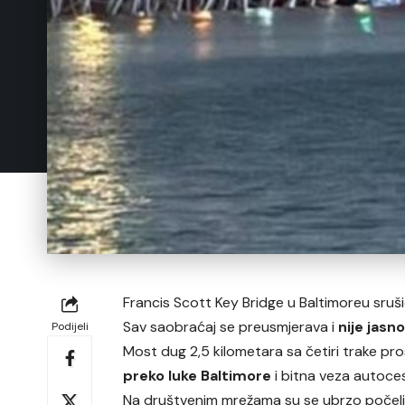
Francis Scott Key Bridge u Baltimoreu sruši
Sav saobraćaj se preusmjerava i
nije jasno
Podijeli
Most dug 2,5 kilometara sa četiri trake pro
preko luke Baltimore
i bitna veza autoces
Na društvenim mrežama su se ubrzo počel