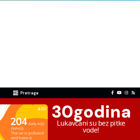
Pretraga
30
godina
Lukavčani su bez pitke
vode!