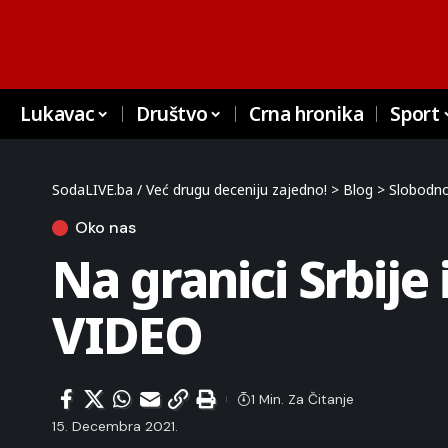
Lukavac
Društvo
Crna hronika
Sport
SodaLIVE.ba / Već drugu deceniju zajedno!
>
Blog
>
Slobodno
Oko nas
Na granici Srbije
VIDEO
1 Min. Za Čitanje
15. Decembra 2021.