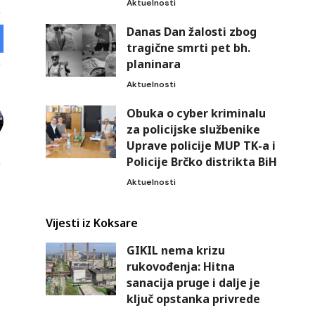
Aktuelnosti
Danas Dan žalosti zbog
tragične smrti pet bh.
planinara
Aktuelnosti
Obuka o cyber kriminalu
za policijske službenike
Uprave policije MUP TK-a i
Policije Brčko distrikta BiH
Aktuelnosti
Vijesti iz Koksare
GIKIL nema krizu
rukovođenja: Hitna
sanacija pruge i dalje je
ključ opstanka privrede