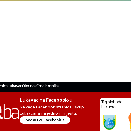
nica
Lukavac
Oko nas
Crna hronika
Lukavac na Facebook-u
Najveća Facebook stranica i skup
Lukavčana na jednom mjestu.
SodaLIVE Facebook