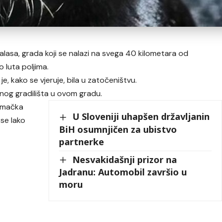
lasa, grada koji se nalazi na svega 40 kilometara od
o luta poljima.
je, kako se vjeruje, bila u zatočeništvu.
nog gradilišta u ovom gradu.
a mačka
U Sloveniji uhapšen državljanin
se lako
BiH osumnjičen za ubistvo
partnerke
Nesvakidašnji prizor na
Jadranu: Automobil završio u
moru