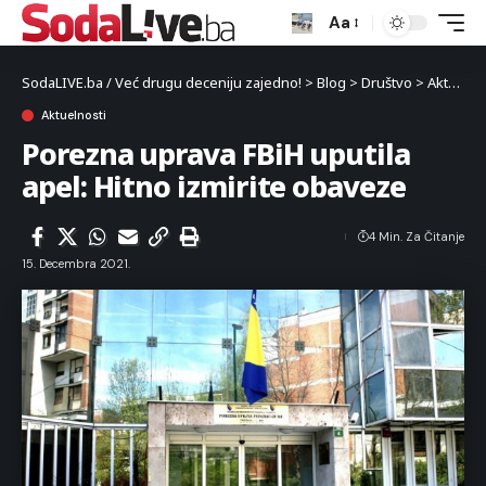
Aa
SodaLIVE.ba / Već drugu deceniju zajedno!
>
Blog
>
Društvo
>
Aktuelnosti
Aktuelnosti
Porezna uprava FBiH uputila
apel: Hitno izmirite obaveze
4 Min. Za Čitanje
15. Decembra 2021.