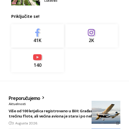
Lukavac
Priključite se!
41K
2K
140
Preporučujemo
Aktuelnosti
Više od 100 letjelica registrovano u BiH: Građani posjeduju
trećinu flote, ali većina aviona je stara i po nekoliko decenija
3. Augusta 2026.