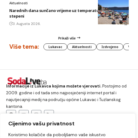
Aktuelnosti
Narednih dana sunčano vrijeme uz temperature do 40
stepeni
3. Augusta 2026.
Prikaži više
Više tema:
Lukavac
Aktuelnosti
Izdvojeno
Vlada
Informacije iz Lukavca kojima možete vjerovati.
Postojimo od
2009. godine i od tada smo najposjećeniji internet portal i
najutjecajniji medij na području općine Lukavac i Tuzlanskog
kantona.
Cijenimo vašu privatnost
O nama
Koristimo kolačiće da poboljšamo vaše iskustvo
Lukavac
Društvo
Crna hronika
Sport