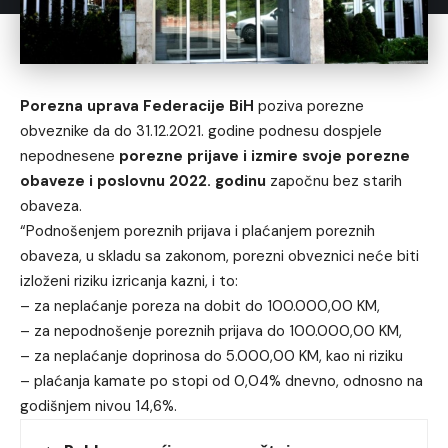
Porezna uprava Federacije BiH
poziva porezne
obveznike da do 31.12.2021. godine podnesu dospjele
nepodnesene
porezne prijave i izmire svoje porezne
obaveze i poslovnu 2022. godinu
započnu bez starih
obaveza.
“Podnošenjem poreznih prijava i plaćanjem poreznih
obaveza, u skladu sa zakonom, porezni obveznici neće biti
izloženi riziku izricanja kazni, i to:
– za neplaćanje poreza na dobit do 100.000,00 KM,
– za nepodnošenje poreznih prijava do 100.000,00 KM,
– za neplaćanje doprinosa do 5.000,00 KM, kao ni riziku
– plaćanja kamate po stopi od 0,04% dnevno, odnosno na
godišnjem nivou 14,6%.