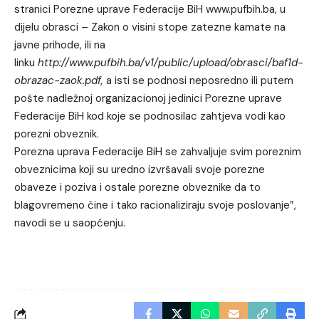
stranici Porezne uprave Federacije BiH www.pufbih.ba, u
dijelu obrasci – Zakon o visini stope zatezne kamate na
javne prihode, ili na
linku
http://www.pufbih.ba/v1/public/upload/obrasci/baf1d-
obrazac-zaok.pdf
,
a isti se podnosi neposredno ili putem
pošte nadležnoj organizacionoj jedinici Porezne uprave
Federacije BiH kod koje se podnosilac zahtjeva vodi kao
porezni obveznik.
Porezna uprava Federacije BiH se zahvaljuje svim poreznim
obveznicima koji su uredno izvršavali svoje porezne
obaveze i poziva i ostale porezne obveznike da to
blagovremeno čine i tako racionaliziraju svoje poslovanje”,
navodi se u saopćenju.