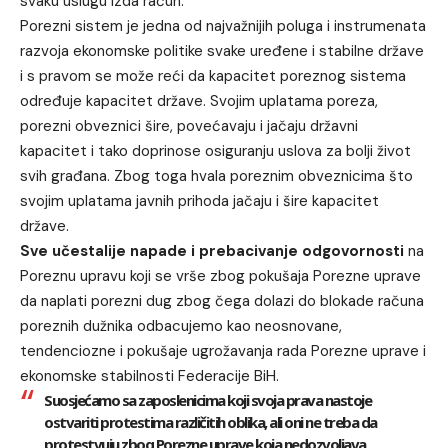
svaku uslugu izda račun.
Porezni sistem je jedna od najvažnijih poluga i instrumenata
razvoja ekonomske politike svake uređene i stabilne države
i s pravom se može reći da kapacitet poreznog sistema
određuje kapacitet države. Svojim uplatama poreza,
porezni obveznici šire, povećavaju i jačaju državni
kapacitet i tako doprinose osiguranju uslova za bolji život
svih građana. Zbog toga hvala poreznim obveznicima što
svojim uplatama javnih prihoda jačaju i šire kapacitet
države.
Sve učestalije napade i prebacivanje odgovornosti
na
Poreznu upravu koji se vrše zbog pokušaja Porezne uprave
da naplati porezni dug zbog čega dolazi do blokade računa
poreznih dužnika odbacujemo kao neosnovane,
tendenciozne i pokušaje ugrožavanja rada Porezne uprave i
ekonomske stabilnosti Federacije BiH.
Suosjećamo sa zaposlenicima koji svoja prava nastoje
ostvariti protestima različitih oblika, ali oni ne treba da
protestvuju
zbog Porezne uprave koja nedozvoljava