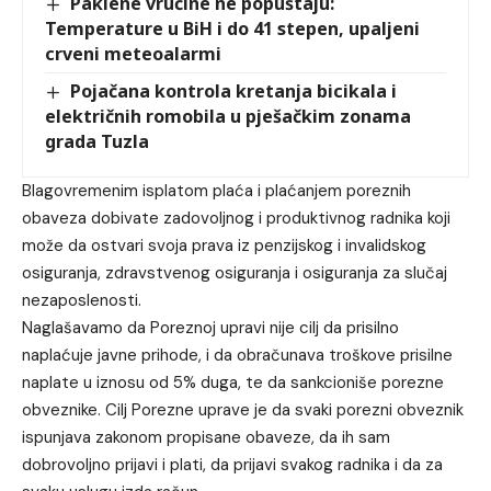
Paklene vrućine ne popuštaju:
Temperature u BiH i do 41 stepen, upaljeni
crveni meteoalarmi
Pojačana kontrola kretanja bicikala i
električnih romobila u pješačkim zonama
grada Tuzla
Blagovremenim isplatom plaća i plaćanjem poreznih
obaveza dobivate zadovoljnog i produktivnog radnika koji
može da ostvari svoja prava iz penzijskog i invalidskog
osiguranja, zdravstvenog osiguranja i osiguranja za slučaj
nezaposlenosti.
Naglašavamo da Poreznoj upravi nije cilj da prisilno
naplaćuje javne prihode, i da obračunava troškove prisilne
naplate u iznosu od 5% duga, te da sankcioniše porezne
obveznike. Cilj Porezne uprave je da svaki porezni obveznik
ispunjava zakonom propisane obaveze, da ih sam
dobrovoljno prijavi i plati, da prijavi svakog radnika i da za