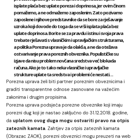
isplate plaća bez uplate poreza i doprinosa, jer ovim činom
pomažemo, a ne odmažemo zaposlenim. Zato pozivamo
zaposlene i njihove predstavnike da se bore za rješavanje
uzroka koji dovode do toga da se vrši isplata plaća bez
uplate doprinosa. Borite se za pravdu i istinu i svoja prava
trebate rješavati s vlasničkim i upravljačkim strukturama,
a politika Porezna uprava je da olakša, a ne da otežava
ostvarivanje prava poreznih obveznika. Populističke su
izjave da nisu problem novčana sredstva već blokada
računa. Ako je to tako neka vlasničke i upravljačke
strukture uplate ta sredstva i problemi će nestati…
Porezna uprava želi biti partner poreznim obveznicima i
graditi transparentne odnose zasnovane na važećim
zakonima i drugim propisima.
Porezna uprava podsjeća porezne obveznike koji imaju
porezni dug koji je nastao zaključno do 31.12.2018. godine,
da
uplatom ovog duga mogu ostvariti pravo na otpis
zateznih kamata
. Zahtjev za otpis zateznih kamata
(Obrazac ZAOK), porezni obveznici mogu preuzeti na web