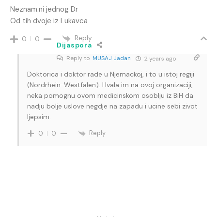
Neznam.ni jednog Dr
Od tih dvoje iz Lukavca
Reply
0
0
Dijaspora
Reply to
MUSAJ Jadan
2 years ago
Doktorica i doktor rade u Njemackoj, i to u istoj regiji
(Nordrhein-Westfalen). Hvala im na ovoj organizaciji,
neka pomognu ovom medicinskom osoblju iz BiH da
nadju bolje uslove negdje na zapadu i ucine sebi zivot
ljepsim.
Reply
0
0