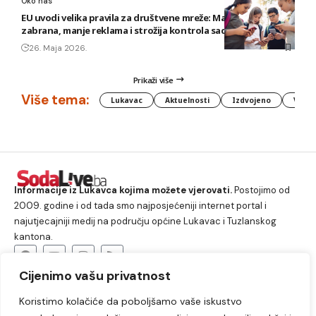
Oko nas
EU uvodi velika pravila za društvene mreže: Maloljetnicima
zabrana, manje reklama i strožija kontrola sadržaja
26. Maja 2026.
Prikaži više
Više tema:
Lukavac
Aktuelnosti
Izdvojeno
Vlada
Informacije iz Lukavca kojima možete vjerovati.
Postojimo od
2009. godine i od tada smo najposjećeniji internet portal i
najutjecajniji medij na području općine Lukavac i Tuzlanskog
kantona.
Cijenimo vašu privatnost
O nama
Koristimo kolačiće da poboljšamo vaše iskustvo
Lukavac
Društvo
Crna hronika
Sport