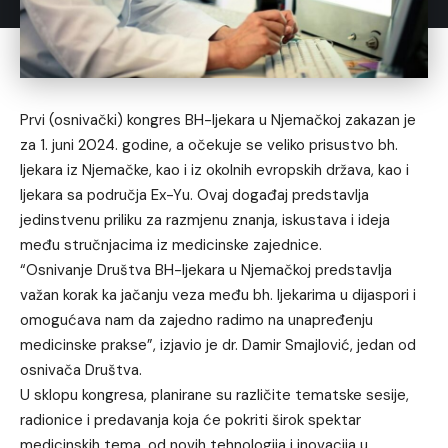
Prvi (osnivački) kongres BH-ljekara u Njemačkoj zakazan je
za 1. juni 2024. godine, a očekuje se veliko prisustvo bh.
ljekara iz Njemačke, kao i iz okolnih evropskih država, kao i
ljekara sa područja Ex-Yu. Ovaj događaj predstavlja
jedinstvenu priliku za razmjenu znanja, iskustava i ideja
među stručnjacima iz medicinske zajednice.
“Osnivanje Društva BH-ljekara u Njemačkoj predstavlja
važan korak ka jačanju veza među bh. ljekarima u dijaspori i
omogućava nam da zajedno radimo na unapređenju
medicinske prakse”, izjavio je dr. Damir Smajlović, jedan od
osnivača Društva.
U sklopu kongresa, planirane su različite tematske sesije,
radionice i predavanja koja će pokriti širok spektar
medicinskih tema, od novih tehnologija i inovacija u