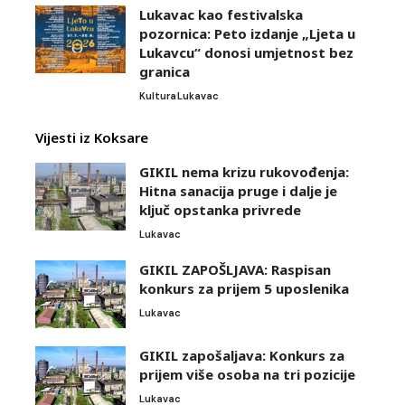
Lukavac kao festivalska
pozornica: Peto izdanje „Ljeta u
Lukavcu“ donosi umjetnost bez
granica
Kultura
Lukavac
Vijesti iz Koksare
GIKIL nema krizu rukovođenja:
Hitna sanacija pruge i dalje je
ključ opstanka privrede
Lukavac
GIKIL ZAPOŠLJAVA: Raspisan
konkurs za prijem 5 uposlenika
Lukavac
GIKIL zapošaljava: Konkurs za
prijem više osoba na tri pozicije
Lukavac