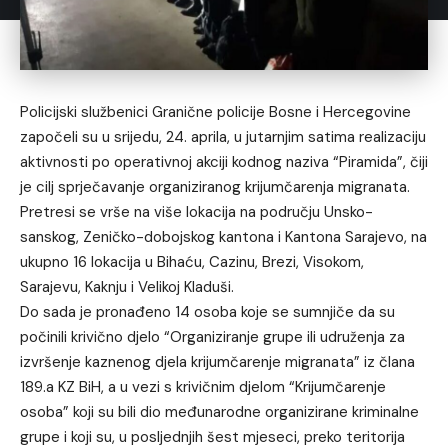
Policijski službenici Granične policije Bosne i Hercegovine
započeli su u srijedu, 24. aprila, u jutarnjim satima realizaciju
aktivnosti po operativnoj akciji kodnog naziva “Piramida”, čiji
je cilj sprječavanje organiziranog krijumčarenja migranata.
Pretresi se vrše na više lokacija na području Unsko-
sanskog, Zeničko-dobojskog kantona i Kantona Sarajevo, na
ukupno 16 lokacija u Bihaću, Cazinu, Brezi, Visokom,
Sarajevu, Kaknju i Velikoj Kladuši.
Do sada je pronađeno 14 osoba koje se sumnjiče da su
počinili krivično djelo “Organiziranje grupe ili udruženja za
izvršenje kaznenog djela krijumčarenje migranata” iz člana
189.a KZ BiH, a u vezi s krivičnim djelom “Krijumčarenje
osoba” koji su bili dio međunarodne organizirane kriminalne
grupe i koji su, u posljednjih šest mjeseci, preko teritorija