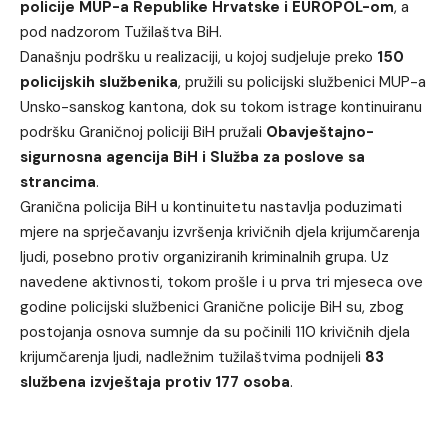
policije MUP-a Republike Hrvatske i EUROPOL-om
, a
pod nadzorom Tužilaštva BiH.
Današnju podršku u realizaciji, u kojoj sudjeluje preko
150
policijskih službenika
, pružili su policijski službenici MUP-a
Unsko-sanskog kantona, dok su tokom istrage kontinuiranu
podršku Graničnoj policiji BiH pružali
Obavještajno-
sigurnosna agencija BiH i Služba za poslove sa
strancima
.
Granična policija BiH u kontinuitetu nastavlja poduzimati
mjere na sprječavanju izvršenja krivičnih djela krijumčarenja
ljudi, posebno protiv organiziranih kriminalnih grupa. Uz
navedene aktivnosti, tokom prošle i u prva tri mjeseca ove
godine policijski službenici Granične policije BiH su, zbog
postojanja osnova sumnje da su počinili 110 krivičnih djela
krijumčarenja ljudi, nadležnim tužilaštvima podnijeli
83
službena izvještaja protiv 177 osoba
.