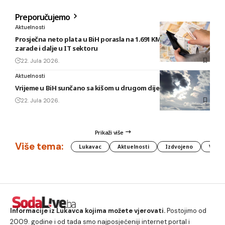
Preporučujemo
Aktuelnosti
Prosječna neto plata u BiH porasla na 1.691 KM, najveće
zarade i dalje u IT sektoru
22. Jula 2026.
Aktuelnosti
Vrijeme u BiH sunčano sa kišom u drugom dijelu dana
22. Jula 2026.
Prikaži više
Više tema:
Lukavac
Aktuelnosti
Izdvojeno
Vlada
Informacije iz Lukavca kojima možete vjerovati.
Postojimo od
2009. godine i od tada smo najposjećeniji internet portal i