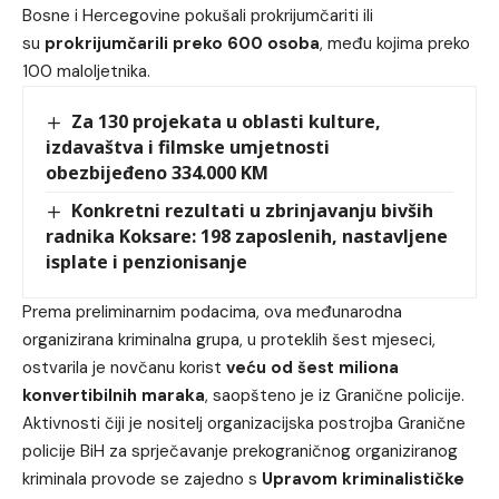
Bosne i Hercegovine pokušali prokrijumčariti ili
su
prokrijumčarili preko 600 osoba
, među kojima preko
100 maloljetnika.
Za 130 projekata u oblasti kulture,
izdavaštva i filmske umjetnosti
obezbijeđeno 334.000 KM
Konkretni rezultati u zbrinjavanju bivših
radnika Koksare: 198 zaposlenih, nastavljene
isplate i penzionisanje
Prema preliminarnim podacima, ova međunarodna
organizirana kriminalna grupa, u proteklih šest mjeseci,
ostvarila je novčanu korist
veću od šest miliona
konvertibilnih maraka
, saopšteno je iz Granične policije.
Aktivnosti čiji je nositelj organizacijska postrojba Granične
policije BiH za sprječavanje prekograničnog organiziranog
kriminala provode se zajedno s
Upravom kriminalističke