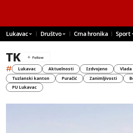
Lukavac
Društvo
Crna hronika
Sport
TK
#
Lukavac
Aktuelnosti
Izdvojeno
Vlada
Tuzlanski kanton
Puračić
Zanimljivosti
B
PU Lukavac