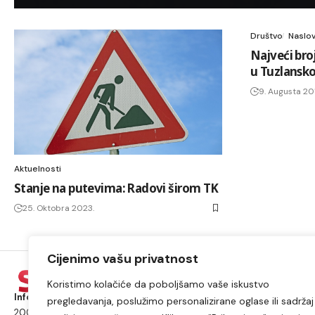
Društvo
Naslov
Najveći bro
u Tuzlansk
9. Augusta 201
Aktuelnosti
Stanje na putevima: Radovi širom TK
25. Oktobra 2023.
Cijenimo vašu privatnost
Koristimo kolačiće da poboljšamo vaše iskustvo
Informacije iz Lukavca kojima možete vjerovati.
Postojimo od
pregledavanja, poslužimo personalizirane oglase ili sadržaj 
2009. godine i od tada smo najposjećeniji internet portal i