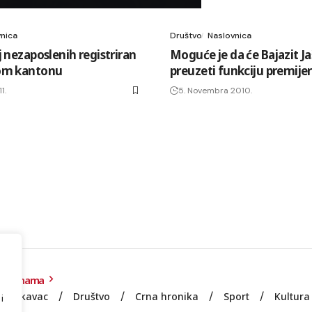
nica
Društvo
Naslovnica
j nezaposlenih registriran
Moguće je da će Bajazit Ja
om kantonu
preuzeti funkciju premije
1.
5. Novembra 2010.
O nama
Lukavac
Društvo
Crna hronika
Sport
Kultura
i