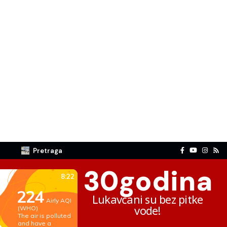
Pretraga
30
godina
Lukavčani su bez pitke
vode!