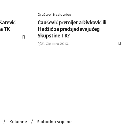
Društvo
Naslovnica
šarević
Čaušević premijer a Divković ili
ra TK
Hadžić za predsjedavajućeg
Skupštine TK?
21. Oktobra 2010.
Kolumne
Slobodno vrijeme