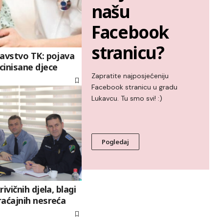
našu
Facebook
stranicu?
ravstvo TK: pojava
cinisane djece
Zapratite najposjećeniju
Facebook stranicu u gradu
Lukavcu. Tu smo svi! :)
Pogledaj
ivičnih djela, blagi
raćajnih nesreća