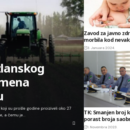
Zavod za javno zd
morbila kod nevak
3. Januara 2024.
uzlanskog
jemena
u
oji su prošle godine proiziveli oko 27
TK: Smanjen broj kr
ije, a čemu je…
porast broja saob
1. Novembra 2023.