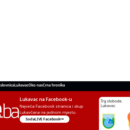
slovnica
Lukavac
Oko nas
Crna hronika
Lukavac na Facebook-u
Najveća Facebook stranica i skup
Lukavčana na jednom mjestu.
SodaLIVE Facebook