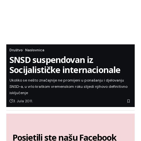
Društvo
Naslovnica
SNSD suspendovan iz
Socijalističke internacionale
Ukoliko se nešto značajnije ne promijeni u ponašanju i djelovanju
SNSD-a, u vrlo kratkom vremenskom roku slijedi njihovo definitivno
isključenje
3. Jula 2011.
Posjetili ste našu Facebook