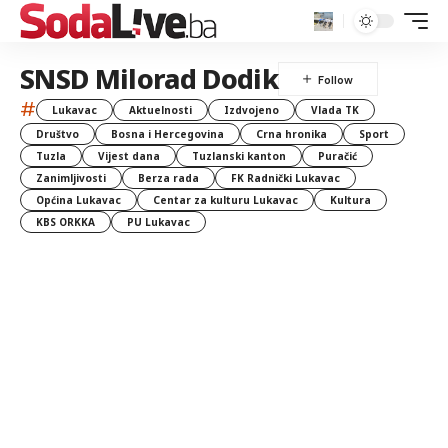
SNSD Milorad Dodik
#
Lukavac
Aktuelnosti
Izdvojeno
Vlada TK
Društvo
Bosna i Hercegovina
Crna hronika
Sport
Tuzla
Vijest dana
Tuzlanski kanton
Puračić
Zanimljivosti
Berza rada
FK Radnički Lukavac
Općina Lukavac
Centar za kulturu Lukavac
Kultura
KBS ORKKA
PU Lukavac