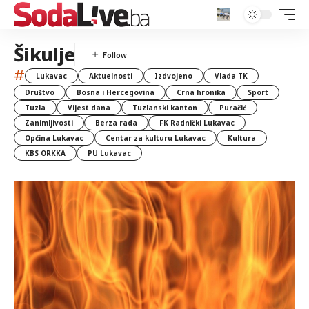
Šikulje
#
Lukavac
Aktuelnosti
Izdvojeno
Vlada TK
Društvo
Bosna i Hercegovina
Crna hronika
Sport
Tuzla
Vijest dana
Tuzlanski kanton
Puračić
Zanimljivosti
Berza rada
FK Radnički Lukavac
Općina Lukavac
Centar za kulturu Lukavac
Kultura
KBS ORKKA
PU Lukavac