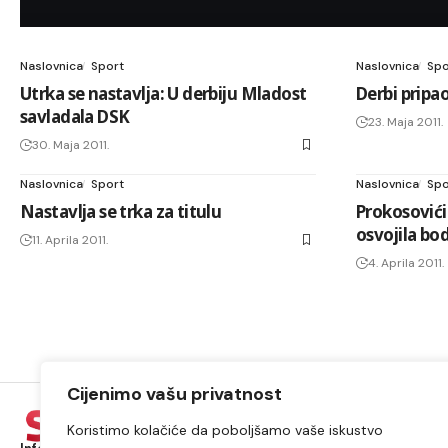
Naslovnica
Sport
Naslovnica
Spo
Utrka se nastavlja: U derbiju Mladost
Derbi pripa
savladala DSK
23. Maja 2011.
30. Maja 2011.
Naslovnica
Sport
Naslovnica
Spo
Nastavlja se trka za titulu
Prokosovići
osvojila bo
11. Aprila 2011.
4. Aprila 2011.
Cijenimo vašu privatnost
Koristimo kolačiće da poboljšamo vaše iskustvo