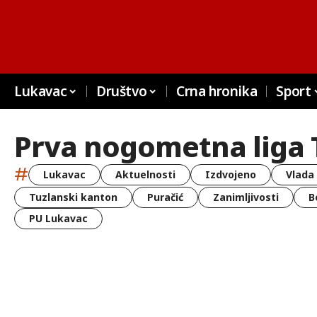
Lukavac
Društvo
Crna hronika
Sport
Prva nogometna liga 
#
Lukavac
Aktuelnosti
Izdvojeno
Vlada
Tuzlanski kanton
Puračić
Zanimljivosti
B
PU Lukavac