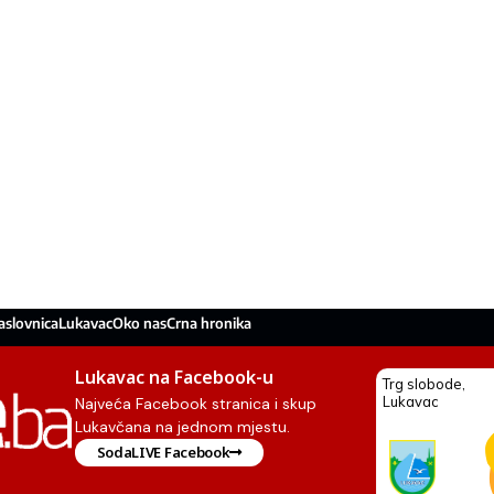
aslovnica
Lukavac
Oko nas
Crna hronika
Lukavac na Facebook-u
Najveća Facebook stranica i skup
Lukavčana na jednom mjestu.
SodaLIVE Facebook