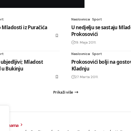
rt
Naslovnica
Sport
o Mladosti iz Puračića
U nedjelju se sastaju Mlad
Prokosovići
19. Maja 2011.
rt
Naslovnica
Sport
 ubjedljivi; Mladost
Prokosovići bolji na gosto
d u Bukinju
Kladnju
27. Marta 2011.
Prikaži više
O nama