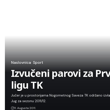
Naslovnica
Sport
Izvučeni parovi za P
ligu TK
Jučer je u prostorijama Nogometnog Saveza TK održano izvlač
Jug za sezonu 2011/12.
11. Augusta 2011.