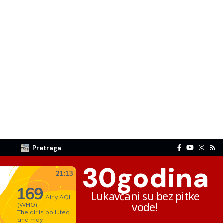
Pretraga
30
godina
Lukavčani su bez pitke
vode!