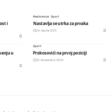
Naslovnica
Sport
ost i
Nastavlja se utrka za prvaka
24. Aprila 2011.
Sport
vanju u
Prokosovići na prvoj poziciji
22. Novembra 2010.