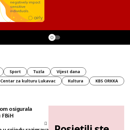
Sport
Tuzla
Vijest dana
Centar za kulturu Lukavac
Kultura
KBS ORKKA
om osigurala
u FBiH
Posjetili ste
 u srijedu razigrava