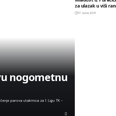
za ulazak u viši ra
17. Juna 2011.
rvu nogometnu
enje parova utakmica za 1. Ligu TK -