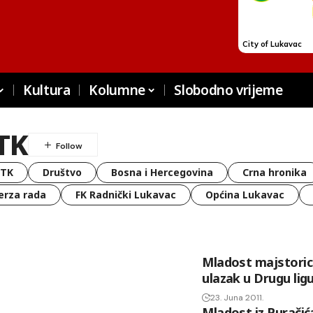
Kultura
Kolumne
Slobodno vrijeme
TK
 TK
Društvo
Bosna i Hercegovina
Crna hronika
erza rada
FK Radnički Lukavac
Općina Lukavac
Mladost majstoric
ulazak u Drugu lig
23. Juna 2011.
Mladost iz Puračića