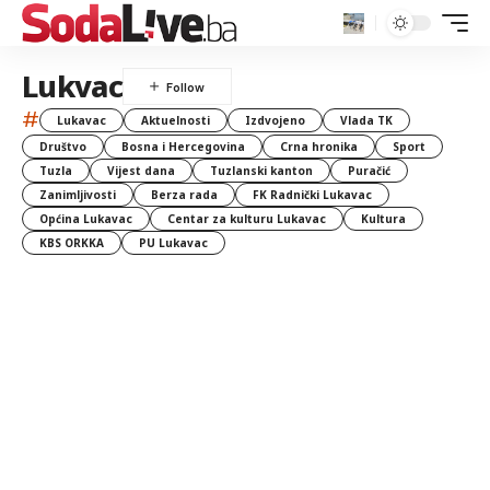
Lukvac
#
Lukavac
Aktuelnosti
Izdvojeno
Vlada TK
Društvo
Bosna i Hercegovina
Crna hronika
Sport
Tuzla
Vijest dana
Tuzlanski kanton
Puračić
Zanimljivosti
Berza rada
FK Radnički Lukavac
Općina Lukavac
Centar za kulturu Lukavac
Kultura
KBS ORKKA
PU Lukavac