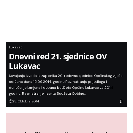
Lukavac
Dnevni red 21. sjednice OV
Lukavac
Usvajanje Izvoda iz zapisnika 20. redovne sjednice Općinskog vijeća
održane dana 15.09.2014. godine Razmatranje prijedloga i
donošenje Izmjena i dopuna budžeta Općine Lukavac za 2014
godinu. Razmatranje nacrta Budžeta Općine…
23. Oktobra 2014.