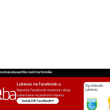
ovnica
Lukavac
Oko nas
Crna hronika
Lukavac na Facebook-u
Najveća Facebook stranica i skup
Lukavčana na jednom mjestu.
SodaLIVE Facebook