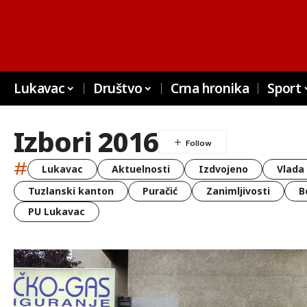
Lukavac
Društvo
Crna hronika
Sport
Izbori 2016
#
Lukavac
Aktuelnosti
Izdvojeno
Vlada
Tuzlanski kanton
Puračić
Zanimljivosti
B
PU Lukavac