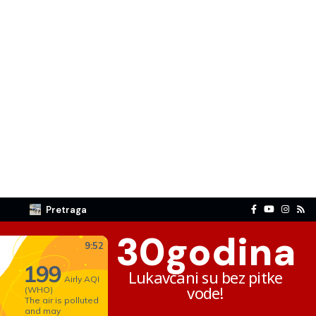
Pretraga
30
godina
Lukavčani su bez pitke
vode!