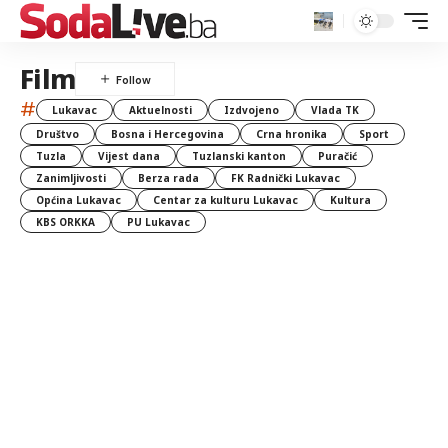
Film
#
Lukavac
Aktuelnosti
Izdvojeno
Vlada TK
Društvo
Bosna i Hercegovina
Crna hronika
Sport
Tuzla
Vijest dana
Tuzlanski kanton
Puračić
Zanimljivosti
Berza rada
FK Radnički Lukavac
Općina Lukavac
Centar za kulturu Lukavac
Kultura
KBS ORKKA
PU Lukavac