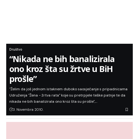
Društvo
“Nikada ne bih banalizirala
ono kroz šta su žrtve u BiH
prošle”
"Želim da još jednom istaknem duboko saosjećanje s pripadnicama
Udruženja "Žena - žrtva rata" koje su pretrpjele teške patnje te da
nikada ne bih banalizirala ono kroz šta su prošle",…
3. Novembra 2010.