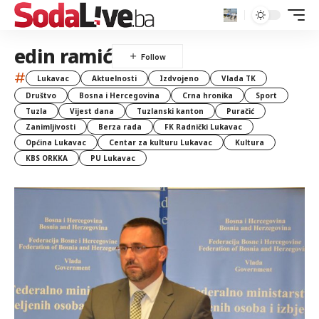
edin ramić
#
Lukavac
Aktuelnosti
Izdvojeno
Vlada TK
Društvo
Bosna i Hercegovina
Crna hronika
Sport
Tuzla
Vijest dana
Tuzlanski kanton
Puračić
Zanimljivosti
Berza rada
FK Radnički Lukavac
Općina Lukavac
Centar za kulturu Lukavac
Kultura
KBS ORKKA
PU Lukavac