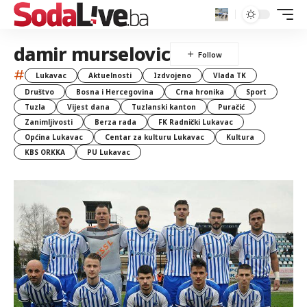
damir murselovic
#
Lukavac
Aktuelnosti
Izdvojeno
Vlada TK
Društvo
Bosna i Hercegovina
Crna hronika
Sport
Tuzla
Vijest dana
Tuzlanski kanton
Puračić
Zanimljivosti
Berza rada
FK Radnički Lukavac
Općina Lukavac
Centar za kulturu Lukavac
Kultura
KBS ORKKA
PU Lukavac