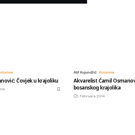
Kolumne
Atif Kujundžić
Kolumne
ović: Čovjek u krajoliku
Akvarelist Ćamil Osmanovi
bosanskog krajolika
014.
1. Februara 2014.