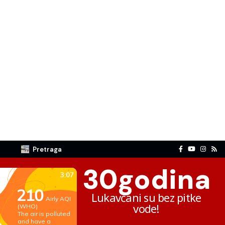
Pretraga
30
godina
Lukavčani su bez pitke
vode!