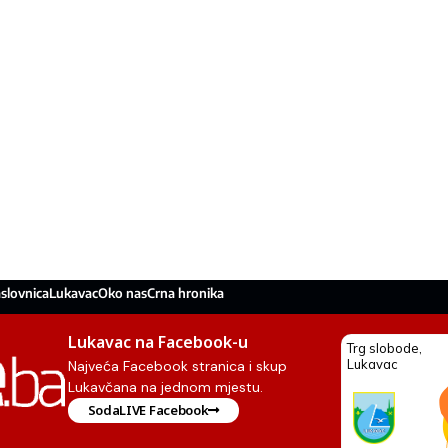
slovnica
Lukavac
Oko nas
Crna hronika
Lukavac na Facebook-u
Najveća Facebook stranica i skup
Lukavčana na jednom mjestu.
SodaLIVE Facebook