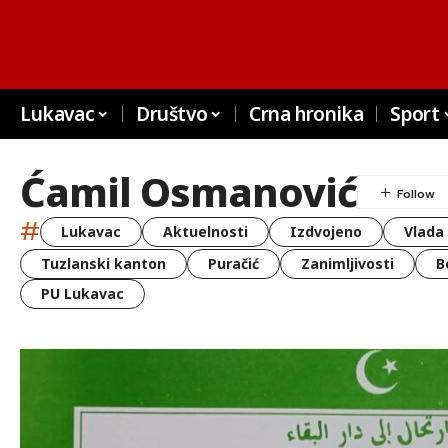
Lukavac
Društvo
Crna hronika
Sport
Ćamil Osmanović
#
Lukavac
Aktuelnosti
Izdvojeno
Vlada
Tuzlanski kanton
Puračić
Zanimljivosti
B
PU Lukavac