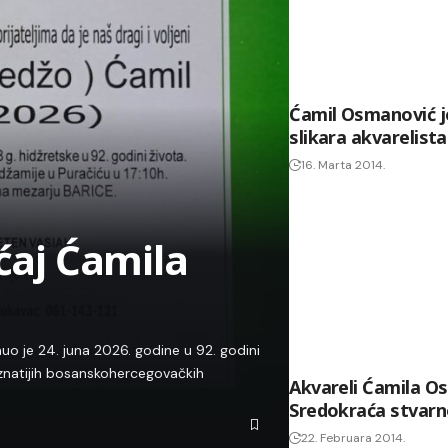
Ćamil Osmanović je
slikara akvarelist
16. Marta 2014.
aćaj Ćamila
o je 24. juna 2026. godine u 92. godini
znatijih bosanskohercegovačkih
Akvareli Ćamila O
Sredokraća stvarno
22. Februara 2014.