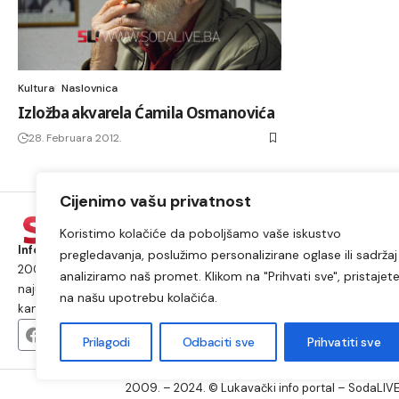
Kultura
Naslovnica
Izložba akvarela Ćamila Osmanovića
28. Februara 2012.
Cijenimo vašu privatnost
Koristimo kolačiće da poboljšamo vaše iskustvo
Informacije iz Lukavca kojima možete vjerovati.
Postojimo od
pregledavanja, poslužimo personalizirane oglase ili sadržaj 
2009. godine i od tada smo najposjećeniji internet portal i
analiziramo naš promet. Klikom na "Prihvati sve", pristajet
najutjecajniji medij na području općine Lukavac i Tuzlanskog
na našu upotrebu kolačića.
kantona.
Prilagodi
Odbaciti sve
Prihvatiti sve
2009. – 2024. © Lukavački info portal – SodaLIVE.