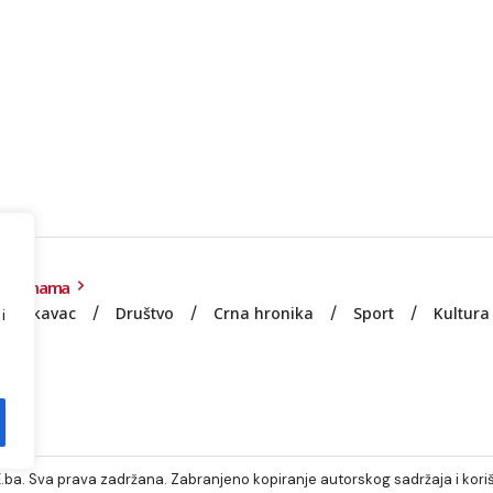
O nama
Lukavac
Društvo
Crna hronika
Sport
Kultura
i
e
ba. Sva prava zadržana. Zabranjeno kopiranje autorskog sadržaja i koriš