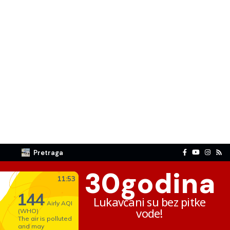
Pretraga
30
godina
Lukavčani su bez pitke
vode!