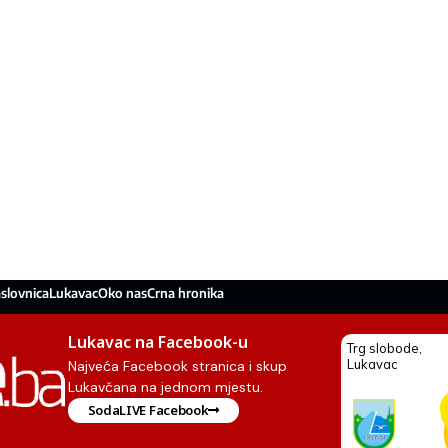
slovnica
Lukavac
Oko nas
Crna hronika
Lukavac na Facebook-u
Najveća Facebook stranica i skup
Lukavčana na jednom mjestu.
SodaLIVE Facebook