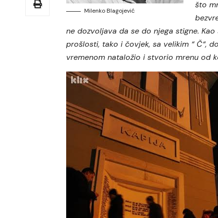
što mr
Milenko Blagojević
bezvre
ne dozvoljava da se do njega stigne. Kao š
prošlosti, tako i čovjek, sa velikim “ Č“, d
vremenom nataložio i stvorio mrenu od koj