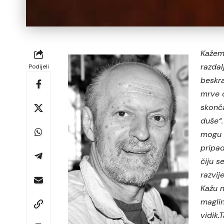
Kažem
razdal
Podijeli
beskra
mrve 
skonča
duše“.
mogu 
pripad
čiju s
razvij
Kažu 
maglin
vidik.