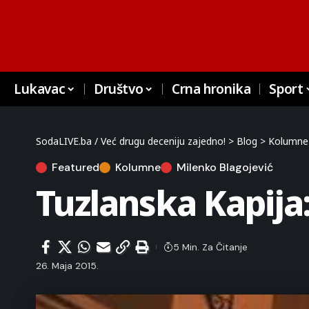
Lukavac
Društvo
Crna hronika
Sport
SodaLIVE.ba / Već drugu deceniju zajedno!
>
Blog
>
Kolumne
Featured
Kolumne
Milenko Blagojević
Tuzlanska Kapija
5 Min. Za Čitanje
26. Maja 2015.