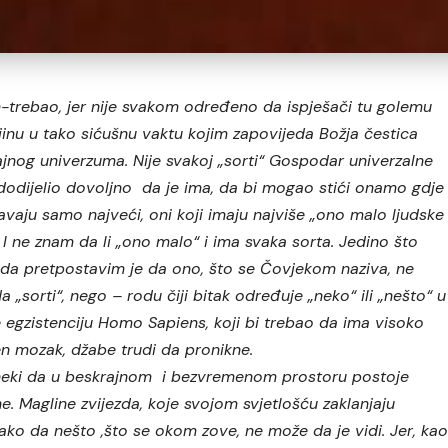
-trebao, jer nije svakom određeno da ispješači tu golemu
jinu u tako sićušnu vaktu kojim zapovijeda Božja čestica
jnog univerzuma. Nije svakoj „sorti“ Gospodar univerzalne
dodijelio dovoljno da je ima, da bi mogao stići onamo gdje
vaju samo najveći, oni koji imaju najviše „ono malo ljudske
 I ne znam da li „ono malo“ i ima svaka sorta. Jedino što
da pretpostavim je da ono, što se Čovjekom naziva, ne
a „sorti“, nego – rodu čiji bitak određuje „neko“ ili „nešto“ u
e egzistenciju Homo Sapiens, koji bi trebao da ima visoko
en mozak, džabe trudi da pronikne.
neki da u beskrajnom i bezvremenom prostoru postoje
e. Magline zvijezda, koje svojom svjetlošću zaklanjaju
Tako da nešto ,što se okom zove, ne može da je vidi. Jer, ka