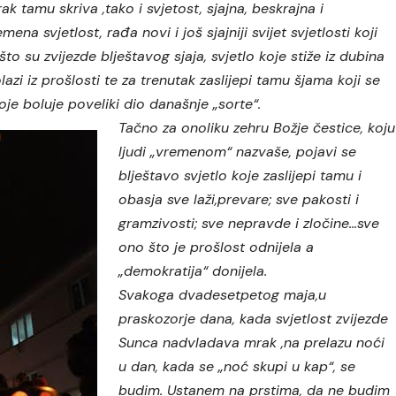
ak tamu skriva ,tako i svjetost, sjajna, beskrajna i
mena svjetlost, rađa novi i još sjajniji svijet svjetlosti koji
to su zvijezde blještavog sjaja, svjetlo koje stiže iz dubina
olazi iz prošlosti te za trenutak zaslijepi tamu šjama koji se
e boluje poveliki dio današnje „sorte“.
Tačno za onoliku zehru Božje čestice, koju
ljudi „vremenom“ nazva
š
e, pojavi se
blještavo svjetlo koje zaslijepi tamu i
obasja sve la
ž
i,prevare; sve pakosti i
gramzivosti; sve nepravde i zločine…sve
ono što je prošlost odnijela a
„demokratija“ donijela.
Svakoga dvadesetpetog maja,u
praskozorje dana, kada svjetlost zvijezde
Sunca nadvladava mrak ,na prelazu noći
u dan, kada se „noć skupi u kap“, se
budim. Ustanem na prstima, da ne budim