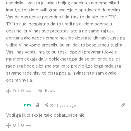
nacelnika i zaista je tako i boljeg nacelnika necemo nikad
imati,zato u ime svih gradjana cijele opstine od do molim
Vas da postupite pravedno i da trazite da ako vec “TV
TX”to nudi besplatno da to uradi na cijelom podrucju
opstine,jer Vi nas sve predstavljate a ne samo taj uski
centar,a ako nece nemora nek ide dosta je tih navlakusa pa
vidite Vi na kome precniku su oni dali to besplatnou tuzli a
Vas i nas varaju ,ma to su teski lopovi i prevaranti,love u
mutnom cekaju da vi pokleknete,pa da se oni onda osile i
rade sta hoce,a ko zna sta im je pravi cilj,za koga rade,sta
stvarno rade,nisu to cista posla…Izvinte sto sam ovako
opsiran,hvala.
Reply
0
0
nm
16 years ago
Vodi ga kuci ako je tako dobar…nacelnik
0
0