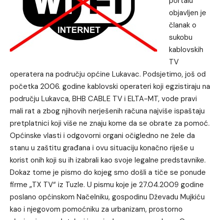
portalu
objavljen je
članak o
sukobu
kablovskih
TV
operatera na području općine Lukavac
. Podsjetimo, još od
početka 2006. godine kablovski operateri koji egzistiraju na
području Lukavca, BHB CABLE TV i ELTA-MT, vode pravi
mali rat a zbog njihovih nerješenih računa najviše ispaštaju
pretplatnici koji više ne znaju kome da se obrate za pomoć.
Općinske vlasti i odgovorni organi očigledno ne žele da
stanu u zaštitu građana i ovu situaciju konačno riješe u
korist onih koji su ih izabrali kao svoje legalne predstavnike.
Dokaz tome je pismo do kojeg smo došli a tiče se ponude
firme „TX TV“ iz Tuzle. U pismu koje je 27.04.2009 godine
poslano općinskom Načelniku, gospodinu Dževadu Mujkiću
kao i njegovom pomoćniku za urbanizam, prostorno