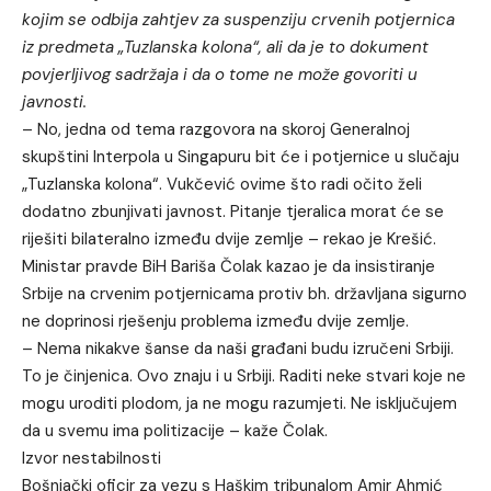
kojim se odbija zahtjev za suspenziju crvenih potjernica
iz predmeta „Tuzlanska kolona“, ali da je to dokument
povjerljivog sadržaja i da o tome ne može govoriti u
javnosti.
– No, jedna od tema razgovora na skoroj Generalnoj
skupštini Interpola u Singapuru bit će i potjernice u slučaju
„Tuzlanska kolona“. Vukčević ovime što radi očito želi
dodatno zbunjivati javnost. Pitanje tjeralica morat će se
riješiti bilateralno između dvije zemlje – rekao je Krešić.
Ministar pravde BiH Bariša Čolak kazao je da insistiranje
Srbije na crvenim potjernicama protiv bh. državljana sigurno
ne doprinosi rješenju problema između dvije zemlje.
– Nema nikakve šanse da naši građani budu izručeni Srbiji.
To je činjenica. Ovo znaju i u Srbiji. Raditi neke stvari koje ne
mogu uroditi plodom, ja ne mogu razumjeti. Ne isključujem
da u svemu ima politizacije – kaže Čolak.
Izvor nestabilnosti
Bošnjački oficir za vezu s Haškim tribunalom Amir Ahmić