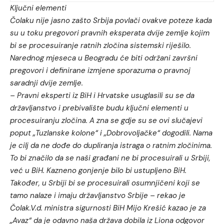
Ključni elementi
Čolaku nije jasno zašto Srbija povlači ovakve poteze kada
su u toku pregovori pravnih eksperata dvije zemlje kojim
bi se procesuiranje ratnih zločina sistemski riješilo.
Narednog mjeseca u Beogradu će biti održani završni
pregovori i definirane izmjene sporazuma o pravnoj
saradnji dvije zemlje.
– Pravni eksperti iz BiH i Hrvatske usuglasili su se da
državljanstvo i prebivalište budu ključni elementi u
procesuiranju zločina. A zna se gdje su se ovi slučajevi
poput „Tuzlanske kolone“ i „Dobrovoljačke“ dogodili. Nama
je cilj da ne dođe do dupliranja istraga o ratnim zločinima.
To bi značilo da se naši građani ne bi procesuirali u Srbiji,
već u BiH. Kazneno gonjenje bilo bi ustupljeno BiH.
Također, u Srbiji bi se procesuirali osumnjičeni koji se
tamo nalaze i imaju državljanstvo Srbije – rekao je
Čolak.V.d. ministra sigurnosti BiH Mijo Krešić kazao je za
„Avaz“ da je odavno naša država dobila iz Liona odgovor