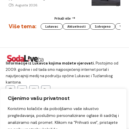
5. Augusta 2026.
Prikaži više
Više tema:
Lukavac
Aktuelnosti
Izdvojeno
Vlada
Informacije iz Lukavca kojima možete vjerovati.
Postojimo od
2009. godine i od tada smo najposjećeniji internet portal i
najutjecajniji medij na području općine Lukavac i Tuzlanskog
kantona.
Cijenimo vašu privatnost
O nama
Koristimo kolačiće da poboljšamo vaše iskustvo
Lukavac
Društvo
Crna hronika
Sport
pregledavanja, poslužimo personalizirane oglase ili sadržaj i
Kultura
Kolumne
Slobodno vrijeme
analiziramo naš promet. Klikom na "Prihvati sve", pristajete