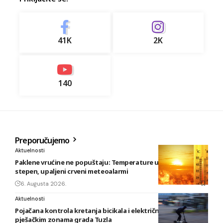
41K
2K
140
Preporučujemo
Aktuelnosti
Paklene vrućine ne popuštaju: Temperature u BiH i do 41
stepen, upaljeni crveni meteoalarmi
6. Augusta 2026.
Aktuelnosti
Pojačana kontrola kretanja bicikala i električnih romobila u
pješačkim zonama grada Tuzla