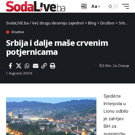
Aa
SodaLIVE.ba / Već drugu deceniju zajedno!
>
Blog
>
Društvo
>
Srbija i dalje maše crvenim potjernicama
Društvo
Srbija i dalje maše crvenim
potjernicama
3 Min. Za Čitanje
1. Augusta 2009.
Sjedište
Interpola u
Lionu odbilo
je zahtjev
BiH za
suspenziju