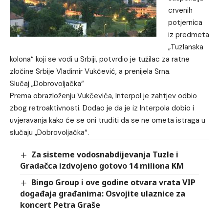
crvenih
potjernica
iz predmeta
„Tuzlanska
kolona“ koji se vodi u Srbiji, potvrdio je tužilac za ratne
zločine Srbije Vladimir Vukčević, a prenijela Srna.
Slučaj „Dobrovoljačka“
Prema obrazloženju Vukčevića, Interpol je zahtjev odbio
zbog retroaktivnosti. Dodao je da je iz Interpola dobio i
uvjeravanja kako će se oni truditi da se ne ometa istraga u
slučaju „Dobrovoljačka“.
Za sisteme vodosnabdijevanja Tuzle i
Gradačca izdvojeno gotovo 14 miliona KM
Bingo Group i ove godine otvara vrata VIP
događaja građanima: Osvojite ulaznice za
koncert Petra Graše