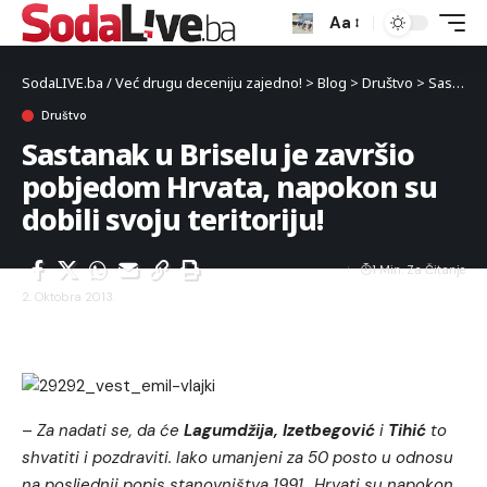
Aa
SodaLIVE.ba / Već drugu deceniju zajedno!
>
Blog
>
Društvo
>
Sastanak u Briselu je završio pobjedom Hrvata, napokon su dobili svoju teritoriju!
Društvo
Sastanak u Briselu je završio
pobjedom Hrvata, napokon su
dobili svoju teritoriju!
1 Min. Za Čitanje
2. Oktobra 2013.
–
Za nadati se, da će
Lagumdžija, Izetbegović
i
Tihić
to
shvatiti i pozdraviti. Iako umanjeni za 50 posto u odnosu
na posljednji popis stanovništva 1991., Hrvati su napokon