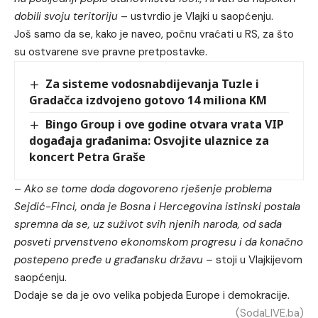
dobili svoju teritoriju
– ustvrdio je Vlajki u saopćenju.
Još samo da se, kako je naveo, počnu vraćati u RS, za što
su ostvarene sve pravne pretpostavke.
Za sisteme vodosnabdijevanja Tuzle i
Gradačca izdvojeno gotovo 14 miliona KM
Bingo Group i ove godine otvara vrata VIP
događaja građanima: Osvojite ulaznice za
koncert Petra Graše
–
Ako se tome doda dogovoreno rješenje problema
Sejdić-Finci, onda je Bosna i Hercegovina istinski postala
spremna da se, uz suživot svih njenih naroda, od sada
posveti prvenstveno ekonomskom progresu i da konačno
postepeno pređe u građansku državu
– stoji u Vlajkijevom
saopćenju.
Dodaje se da je ovo velika pobjeda Europe i demokracije.
(SodaLIVE.ba)