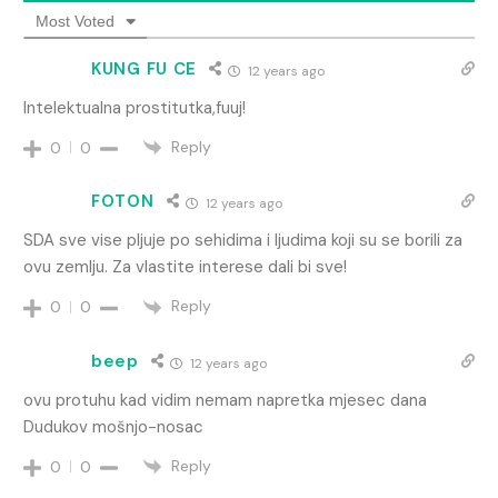
Most Voted
KUNG FU CE
12 years ago
Intelektualna prostitutka,fuuj!
Reply
0
0
FOTON
12 years ago
SDA sve vise pljuje po sehidima i ljudima koji su se borili za
ovu zemlju. Za vlastite interese dali bi sve!
Reply
0
0
beep
12 years ago
ovu protuhu kad vidim nemam napretka mjesec dana
Dudukov mošnjo-nosac
Reply
0
0