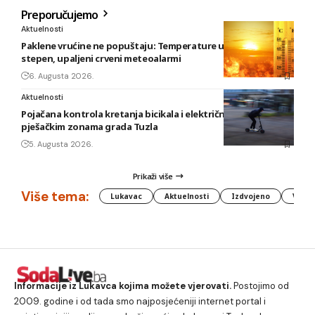
Preporučujemo
Aktuelnosti
Paklene vrućine ne popuštaju: Temperature u BiH i do 41
stepen, upaljeni crveni meteoalarmi
6. Augusta 2026.
Aktuelnosti
Pojačana kontrola kretanja bicikala i električnih romobila u
pješačkim zonama grada Tuzla
5. Augusta 2026.
Prikaži više
Više tema:
Lukavac
Aktuelnosti
Izdvojeno
Vlada
Informacije iz Lukavca kojima možete vjerovati.
Postojimo od
2009. godine i od tada smo najposjećeniji internet portal i