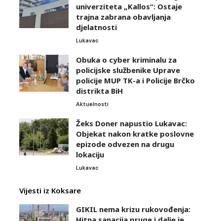
univerziteta „Kallos“: Ostaje
trajna zabrana obavljanja
djelatnosti
Lukavac
Obuka o cyber kriminalu za
policijske službenike Uprave
policije MUP TK-a i Policije Brčko
distrikta BiH
Aktuelnosti
Žeks Doner napustio Lukavac:
Objekat nakon kratke poslovne
epizode odvezen na drugu
lokaciju
Lukavac
Vijesti iz Koksare
GIKIL nema krizu rukovođenja:
Hitna sanacija pruge i dalje je