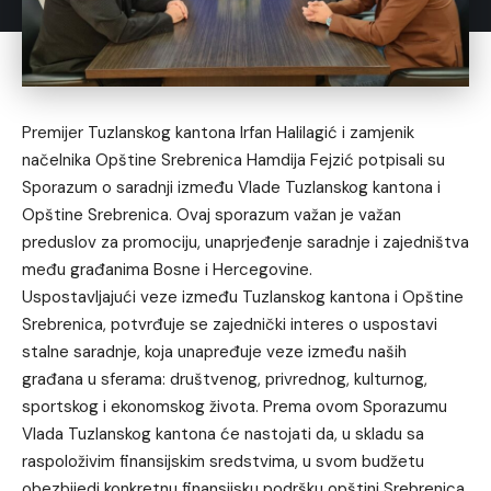
Premijer Tuzlanskog kantona Irfan Halilagić i zamjenik
načelnika Opštine Srebrenica Hamdija Fejzić potpisali su
Sporazum o saradnji između Vlade Tuzlanskog kantona i
Opštine Srebrenica. Ovaj sporazum važan je važan
preduslov za promociju, unaprjeđenje saradnje i zajedništva
među građanima Bosne i Hercegovine.
Uspostavljajući veze između Tuzlanskog kantona i Opštine
Srebrenica, potvrđuje se zajednički interes o uspostavi
stalne saradnje, koja unapređuje veze između naših
građana u sferama: društvenog, privrednog, kulturnog,
sportskog i ekonomskog života. Prema ovom Sporazumu
Vlada Tuzlanskog kantona će nastojati da, u skladu sa
raspoloživim finansijskim sredstvima, u svom budžetu
obezbijedi konkretnu finansijsku podršku opštini Srebrenica,