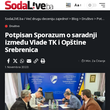
Aa
SodaLIVE.ba / Već drugu deceniju zajedno!
>
Blog
>
Društvo
>
Potpisan Sporazum o saradnji između Vlade TK i Opštine Srebrenica
Društvo
Potpisan Sporazum o saradnji
između Vlade TK i Opštine
Srebrenica
1 Min. Za Čitanje
1. Novembra 2023.