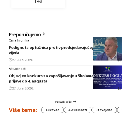
140
Preporučujemo
Crna hronika
Podignuta optužnica protiv predsjedavajućeg Gradskog
vijeća
27. Jula 2026.
Aktuelnosti
Objavljen konkurs za zapošljavanje u školama TK: Rok za
prijave do 4. augusta
27. Jula 2026.
Prikaži više
Više tema:
Lukavac
Aktuelnosti
Izdvojeno
Vlada