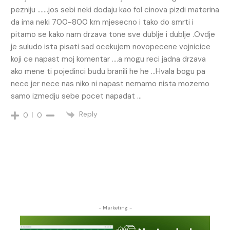
pezniju …….jos sebi neki dodaju kao fol cinova pizdi materina
da ima neki 700-800 km mjesecno i tako do smrti i
pitamo se kako nam drzava tone sve dublje i dublje .Ovdje
je suludo ista pisati sad ocekujem novopecene vojnicice
koji ce napast moj komentar ….a mogu reci jadna drzava
ako mene ti pojedinci budu branili he he …Hvala bogu pa
nece jer nece nas niko ni napast nemamo nista mozemo
samo izmedju sebe pocet napadat …
Reply
0
0
- Marketing -