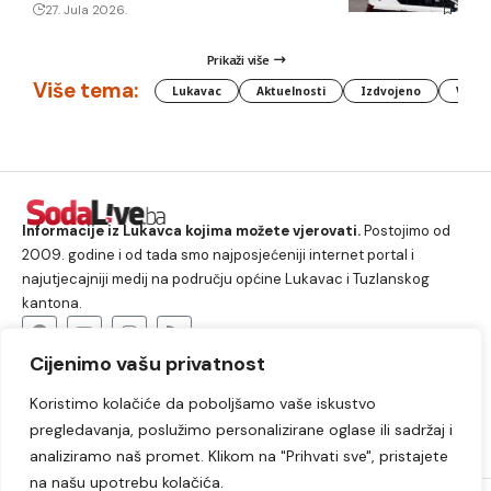
27. Jula 2026.
Prikaži više
Više tema:
Lukavac
Aktuelnosti
Izdvojeno
Vlada
Informacije iz Lukavca kojima možete vjerovati.
Postojimo od
2009. godine i od tada smo najposjećeniji internet portal i
najutjecajniji medij na području općine Lukavac i Tuzlanskog
kantona.
Cijenimo vašu privatnost
O nama
Koristimo kolačiće da poboljšamo vaše iskustvo
Lukavac
Društvo
Crna hronika
Sport
pregledavanja, poslužimo personalizirane oglase ili sadržaj i
Kultura
Kolumne
Slobodno vrijeme
analiziramo naš promet. Klikom na "Prihvati sve", pristajete
na našu upotrebu kolačića.