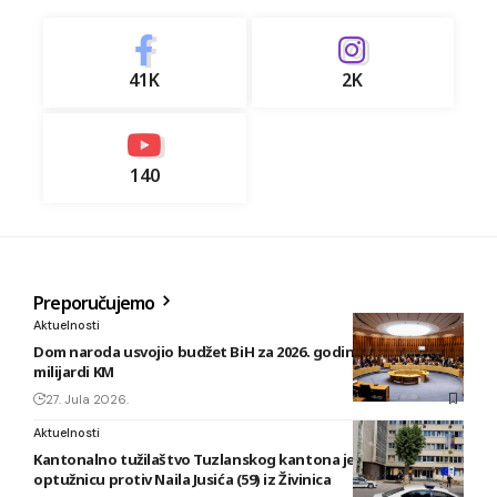
41K
2K
140
Preporučujemo
Aktuelnosti
Dom naroda usvojio budžet BiH za 2026. godinu vrijedan 1,58
milijardi KM
27. Jula 2026.
Aktuelnosti
Kantonalno tužilaštvo Tuzlanskog kantona je podiglo
optužnicu protiv Naila Jusića (59) iz Živinica