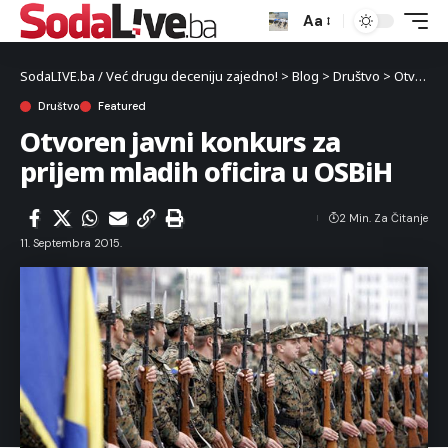
Aa
SodaLIVE.ba / Već drugu deceniju zajedno!
>
Blog
>
Društvo
>
Otvoren javni konkurs za prijem mladih oficira u OSBiH
Društvo
Featured
Otvoren javni konkurs za
prijem mladih oficira u OSBiH
2 Min. Za Čitanje
11. Septembra 2015.