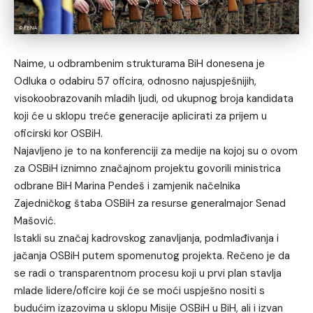
Naime, u odbrambenim strukturama BiH donesena je
Odluka o odabiru 57 oficira, odnosno najuspješnijih,
visokoobrazovanih mladih ljudi, od ukupnog broja kandidata
koji će u sklopu treće generacije aplicirati za prijem u
oficirski kor OSBiH.
Najavljeno je to na konferenciji za medije na kojoj su o ovom
za OSBiH iznimno značajnom projektu govorili ministrica
odbrane BiH Marina Pendeš i zamjenik načelnika
Zajedničkog štaba OSBiH za resurse generalmajor Senad
Mašović.
Istakli su značaj kadrovskog zanavljanja, podmlađivanja i
jačanja OSBiH putem spomenutog projekta. Rečeno je da
se radi o transparentnom procesu koji u prvi plan stavlja
mlade lidere/oficire koji će se moći uspješno nositi s
budućim izazovima u sklopu Misije OSBiH u BiH, ali i izvan