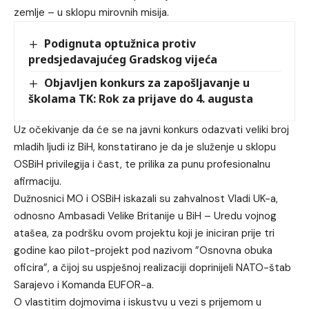
zemlje – u sklopu mirovnih misija.
Podignuta optužnica protiv
predsjedavajućeg Gradskog vijeća
Objavljen konkurs za zapošljavanje u
školama TK: Rok za prijave do 4. augusta
Uz očekivanje da će se na javni konkurs odazvati veliki broj
mladih ljudi iz BiH, konstatirano je da je služenje u sklopu
OSBiH privilegija i čast, te prilika za punu profesionalnu
afirmaciju.
Dužnosnici MO i OSBiH iskazali su zahvalnost Vladi UK-a,
odnosno Ambasadi Velike Britanije u BiH – Uredu vojnog
atašea, za podršku ovom projektu koji je iniciran prije tri
godine kao pilot-projekt pod nazivom ”Osnovna obuka
oficira”, a čijoj su uspješnoj realizaciji doprinijeli NATO-štab
Sarajevo i Komanda EUFOR-a.
O vlastitim dojmovima i iskustvu u vezi s prijemom u