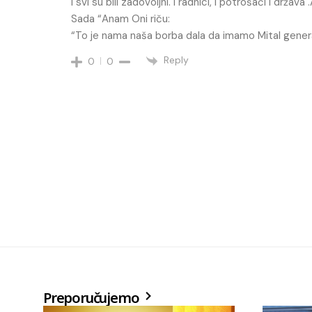
I svi su bili zadovoljni. I radnici, i potrošači i država 
Sada “Anam Oni riču:
“To je nama naša borba dala da imamo Mital genera
Reply
0
0
Preporučujemo