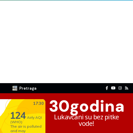
Pretraga
30
godina
Lukavčani su bez pitke
vode!