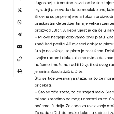
Jugoslavije, trenutno zavisi od brzine kojo
izgradnji parovoda do termoelektrane, kako
Sirovine su pripremljene a tokom proizvodn
praškastim deterdžentima je velika i zaintere
proizvod „Blic“. A lijepa vijest je da će u n
– Mi ove nedjelje dobivamo prvu platu. Znat
znači kad poslije 46 mjeseci dobijete platu
što je najvažnije, ta plata je zaslužena. Dobi
svojim radom i dokazali smo svima da zna
hoćemo i možemo raditi i živjeti od svog ra
je Emina Busuladžić iz Dite.
Što se tiče uvezivanja staža, na to će mora
pričekati.
– Što se tiče staža, to će stajati malo. Sre
mi sad zaradimo ne mogu dostati za to. Sada
nećemo ići dalje. Za sada za uvezivanje st
Za sada u Diti ide onako kako su radnici i 