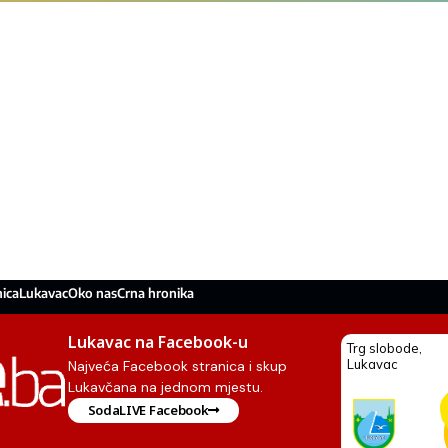
ica
Lukavac
Oko nas
Crna hronika
Lukavac na Facebook-u
Najveća Facebook stranica i skup
Lukavčana na jednom mjestu.
SodaLIVE Facebook