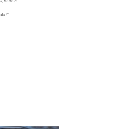
.A, sada?!
la !”