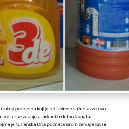
kciji parovoda koji je od iznimne važnosti za ovo
enuti proizvodnju praškastih deterdžanata.
jima je tuzlanska Dita poznata širom zemalja bivše