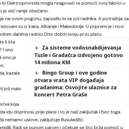
m bi Elektroprivreda mogla reagovati te pomoći ovoj fabrici u
 je već ranije obećano.
je na ovom pogonu, zaposlilo bi se još radnika. A potražnja za
sovani su iz Iraka, Albanije i Makedonije. U pripremi je i novi
arednim danima radnici Dite dobiti svoju prvu platu.
e li šta
Za sisteme vodosnabdijevanja
? I ono
Tuzle i Gradačca izdvojeno gotovo
li smo je
14 miliona KM
mo,
Bingo Group i ove godine
da, kazala
otvara vrata VIP događaja
građanima: Osvojite ulaznice za
ti još malo
koncert Petra Graše
dstva koja
 idu doprinosi, prije plate i to je naš zaključak i bez toga
aža nemamo uslove, zaključuje Busuladžić.
zamislili. Radi se punom parom i očekuje se što brža pomoć u