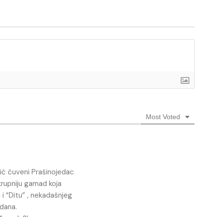
Most Voted
vić čuveni Prašinojedac
krupniju gamad koja
ci i “Ditu” , nekadašnjeg
odana.