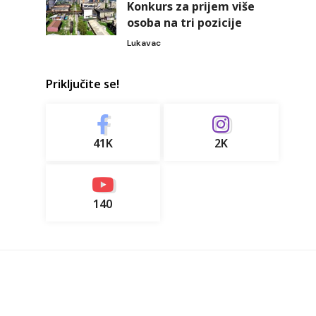
Konkurs za prijem više
osoba na tri pozicije
Lukavac
Priključite se!
41K
2K
140