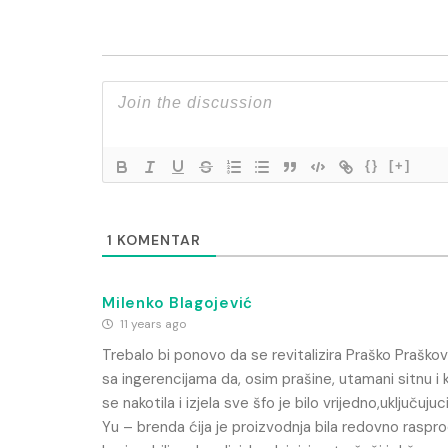
{}
[+]
1
KOMENTAR
Milenko Blagojević
11 years ago
Trebalo bi ponovo da se revitalizira Praško Praško
sa ingerencijama da, osim prašine, utamani sitnu i 
se nakotila i izjela sve šfo je bilo vrijedno,uključuju
Yu – brenda ćija je proizvodnja bila redovno raspr