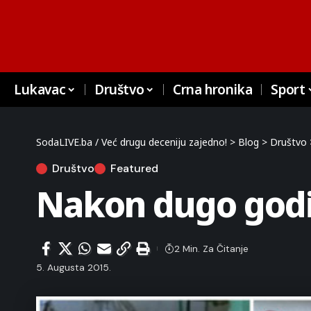
Lukavac
Društvo
Crna hronika
Sport
SodaLIVE.ba / Već drugu deceniju zajedno!
>
Blog
>
Društvo
Društvo
Featured
Nakon dugo godin
2 Min. Za Čitanje
5. Augusta 2015.