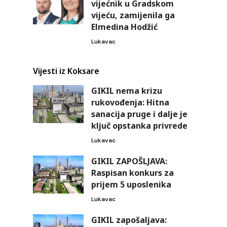
vijećnik u Gradskom
vijeću, zamijenila ga
Elmedina Hodžić
Lukavac
Vijesti iz Koksare
GIKIL nema krizu
rukovođenja: Hitna
sanacija pruge i dalje je
ključ opstanka privrede
Lukavac
GIKIL ZAPOŠLJAVA:
Raspisan konkurs za
prijem 5 uposlenika
Lukavac
GIKIL zapošaljava: