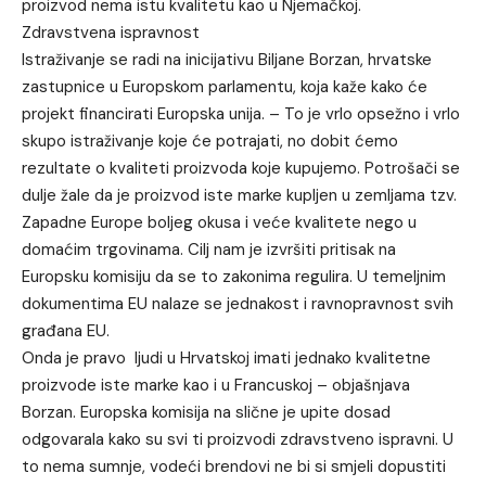
proizvod nema istu kvalitetu kao u Njemačkoj.
Zdravstvena ispravnost
Istraživanje se radi na inicijativu Biljane Borzan, hrvatske
zastupnice u Europskom parlamentu, koja kaže kako će
projekt financirati Europska unija. – To je vrlo opsežno i vrlo
skupo istraživanje koje će potrajati, no dobit ćemo
rezultate o kvaliteti proizvoda koje kupujemo. Potrošači se
dulje žale da je proizvod iste marke kupljen u zemljama tzv.
Zapadne Europe boljeg okusa i veće kvalitete nego u
domaćim trgovinama. Cilj nam je izvršiti pritisak na
Europsku komisiju da se to zakonima regulira. U temeljnim
dokumentima EU nalaze se jednakost i ravnopravnost svih
građana EU.
Onda je pravo ljudi u Hrvatskoj imati jednako kvalitetne
proizvode iste marke kao i u Francuskoj – objašnjava
Borzan. Europska komisija na slične je upite dosad
odgovarala kako su svi ti proizvodi zdravstveno ispravni. U
to nema sumnje, vodeći brendovi ne bi si smjeli dopustiti