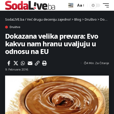
Aa
SodaLIVE.ba / Već drugu deceniju zajedno!
>
Blog
>
Društvo
>
Dokazana velika prevara: Evo kakvu nam hranu uvaljuju u odnosu na EU
Društvo
Dokazana velika prevara: Evo
kakvu nam hranu uvaljuju u
odnosu na EU
4 Min. Za Čitanje
9. Februara 2016.