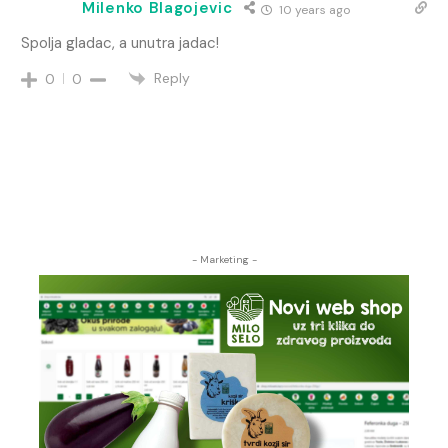
Milenko Blagojevic
10 years ago
Spolja gladac, a unutra jadac!
Reply
0
0
- Marketing -