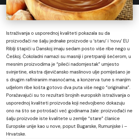
Istraživanja o usporednoj kvaliteti pokazala su da
proizvođači ne šalju jednake proizvode u ‘staru’ i ‘novu’ EU
Riblji štapići u Danskoj imaju sedam posto više ribe nego u
Češkoj. Čokoladni namazi su masniji i pretrpaniji šećerom, u
mesnim proizvodima je “pileći nadomjestak” umjesto
svinjetine, ekstra djevičansko maslinovo ulje pomiješano je
s drugim rafiniranim masnoćama, a konzerva tune s manjim
udjelom ribe košta gotovo dva puta više nego “originalna”.
Poražavajući su to rezultati brojnih europskih istraživanja o
usporednoj kvaliteti proizvoda koji nedvojbeno dokazuju
ono na što se potrošači već godinama žale: proizvođači ne
šalju proizvode iste kvalitete u zemlje “stare” članice
Europske unije kao u nove, poput Bugarske, Rumunjske i –
Hrvatske.