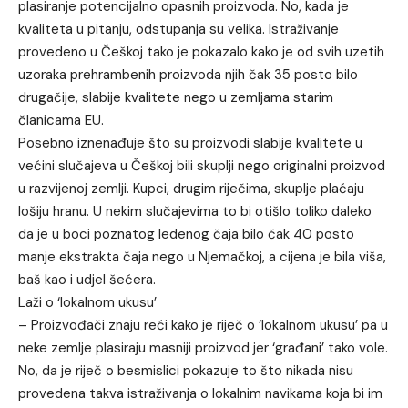
plasiranje potencijalno opasnih proizvoda. No, kada je
kvaliteta u pitanju, odstupanja su velika. Istraživanje
provedeno u Češkoj tako je pokazalo kako je od svih uzetih
uzoraka prehrambenih proizvoda njih čak 35 posto bilo
drugačije, slabije kvalitete nego u zemljama starim
članicama EU.
Posebno iznenađuje što su proizvodi slabije kvalitete u
većini slučajeva u Češkoj bili skuplji nego originalni proizvod
u razvijenoj zemlji. Kupci, drugim riječima, skuplje plaćaju
lošiju hranu. U nekim slučajevima to bi otišlo toliko daleko
da je u boci poznatog ledenog čaja bilo čak 40 posto
manje ekstrakta čaja nego u Njemačkoj, a cijena je bila viša,
baš kao i udjel šećera.
Laži o ‘lokalnom ukusu’
– Proizvođači znaju reći kako je riječ o ‘lokalnom ukusu’ pa u
neke zemlje plasiraju masniji proizvod jer ‘građani’ tako vole.
No, da je riječ o besmislici pokazuje to što nikada nisu
provedena takva istraživanja o lokalnim navikama koja bi im