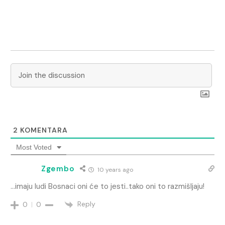
2
KOMENTARA
Most Voted
Zgembo
10 years ago
…imaju ludi Bosnaci oni će to jesti..tako oni to razmišljaju!
Reply
0
0