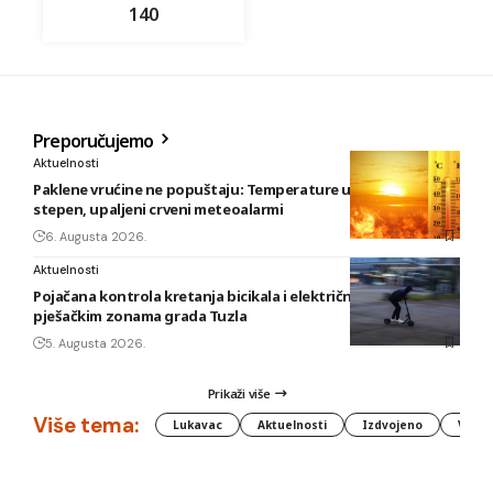
140
Preporučujemo
Aktuelnosti
Paklene vrućine ne popuštaju: Temperature u BiH i do 41
stepen, upaljeni crveni meteoalarmi
6. Augusta 2026.
Aktuelnosti
Pojačana kontrola kretanja bicikala i električnih romobila u
pješačkim zonama grada Tuzla
5. Augusta 2026.
Prikaži više
Više tema:
Lukavac
Aktuelnosti
Izdvojeno
Vlada