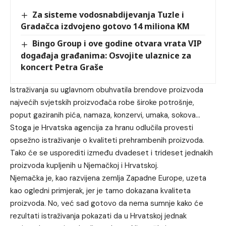
Za sisteme vodosnabdijevanja Tuzle i
Gradačca izdvojeno gotovo 14 miliona KM
Bingo Group i ove godine otvara vrata VIP
događaja građanima: Osvojite ulaznice za
koncert Petra Graše
Istraživanja su uglavnom obuhvatila brendove proizvoda
najvećih svjetskih proizvođača robe široke potrošnje,
poput gaziranih pića, namaza, konzervi, umaka, sokova…
Stoga je Hrvatska agencija za hranu odlučila provesti
opsežno istraživanje o kvaliteti prehrambenih proizvoda.
Tako će se usporediti između dvadeset i trideset jednakih
proizvoda kupljenih u Njemačkoj i Hrvatskoj.
Njemačka je, kao razvijena zemlja Zapadne Europe, uzeta
kao ogledni primjerak, jer je tamo dokazana kvaliteta
proizvoda. No, već sad gotovo da nema sumnje kako će
rezultati istraživanja pokazati da u Hrvatskoj jednak