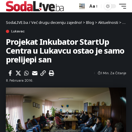
Aa
SodaLIVE.ba / Već drugu deceniju zajedno!
>
Blog
>
Aktuelnosti
>
Luka
Lukavac
Projekat Inkubator StartUp
Centra u Lukavcu ostao je samo
prelijepi san
1 Min. Za Čitanje
8. Februara 2016.