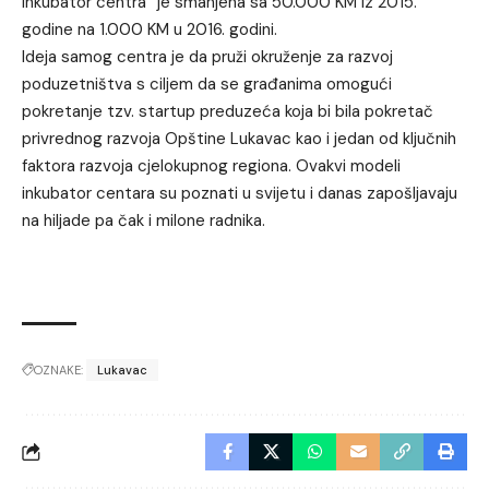
inkubator centra” je smanjena sa 50.000 KM iz 2015.
godine na 1.000 KM u 2016. godini.
Ideja samog centra je da pruži okruženje za razvoj
poduzetništva s ciljem da se građanima omogući
pokretanje tzv. startup preduzeća koja bi bila pokretač
privrednog razvoja Opštine Lukavac kao i jedan od ključnih
faktora razvoja cjelokupnog regiona. Ovakvi modeli
inkubator centara su poznati u svijetu i danas zapošljavaju
na hiljade pa čak i milone radnika.
OZNAKE:
Lukavac