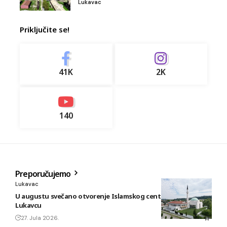
Lukavac
Priključite se!
41K
2K
140
Preporučujemo
Lukavac
U augustu svečano otvorenje Islamskog centra i džamije u
Lukavcu
27. Jula 2026.