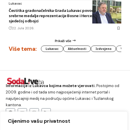
Lukavac
Čestitka gradonačelnika Grada Lukavac povodom osvajanja
srebrne medalje reprezentacije Bosne i Hercegovine u
sjedećoj odbojci
22. Jula 2026.
Prikaži više
Više tema:
Lukavac
Aktuelnosti
Izdvojeno
Vlada
Informacije iz Lukavca kojima možete vjerovati.
Postojimo od
2009. godine i od tada smo najposjećeniji internet portal i
najutjecajniji medij na području općine Lukavac i Tuzlanskog
kantona.
Cijenimo vašu privatnost
O nama