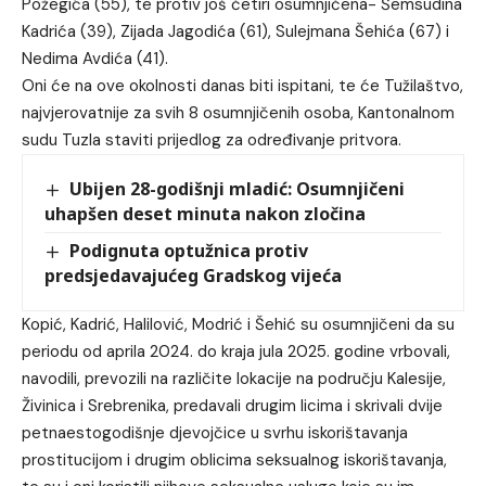
Požegića (55), te protiv još četiri osumnjičena- Šemsudina
Kadrića (39), Zijada Jagodića (61), Sulejmana Šehića (67) i
Nedima Avdića (41).
Oni će na ove okolnosti danas biti ispitani, te će Tužilaštvo,
najvjerovatnije za svih 8 osumnjičenih osoba, Kantonalnom
sudu Tuzla staviti prijedlog za određivanje pritvora.
Ubijen 28-godišnji mladić: Osumnjičeni
uhapšen deset minuta nakon zločina
Podignuta optužnica protiv
predsjedavajućeg Gradskog vijeća
Kopić, Kadrić, Halilović, Modrić i Šehić su osumnjičeni da su
periodu od aprila 2024. do kraja jula 2025. godine vrbovali,
navodili, prevozili na različite lokacije na području Kalesije,
Živinica i Srebrenika, predavali drugim licima i skrivali dvije
petnaestogodišnje djevojčice u svrhu iskorištavanja
prostitucijom i drugim oblicima seksualnog iskorištavanja,