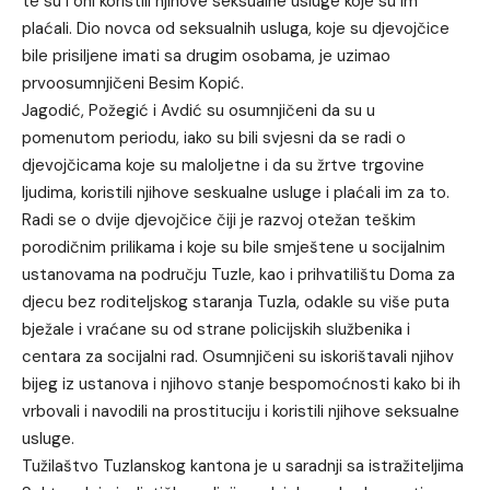
te su i oni koristili njihove seksualne usluge koje su im
plaćali. Dio novca od seksualnih usluga, koje su djevojčice
bile prisiljene imati sa drugim osobama, je uzimao
prvoosumnjičeni Besim Kopić.
Jagodić, Požegić i Avdić su osumnjičeni da su u
pomenutom periodu, iako su bili svjesni da se radi o
djevojčicama koje su maloljetne i da su žrtve trgovine
ljudima, koristili njihove seskualne usluge i plaćali im za to.
Radi se o dvije djevojčice čiji je razvoj otežan teškim
porodičnim prilikama i koje su bile smještene u socijalnim
ustanovama na području Tuzle, kao i prihvatilištu Doma za
djecu bez roditeljskog staranja Tuzla, odakle su više puta
bježale i vraćane su od strane policijskih službenika i
centara za socijalni rad. Osumnjičeni su iskorištavali njihov
bijeg iz ustanova i njihovo stanje bespomoćnosti kako bi ih
vrbovali i navodili na prostituciju i koristili njihove seksualne
usluge.
Tužilaštvo Tuzlanskog kantona je u saradnji sa istražiteljima