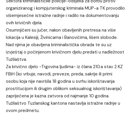
Sektora kriminalističke policije-odsjeka za borbu protiv
organiziranog i kompjuterskog kriminala MUP-a TK provodilo
višemjesečne istražne radnje i radilo na dokumentovanju
ovih krivičnih djela.
Osumnjičeni su jučer, nakon obavljenih pretresa na više
lokacija u Kalesiji, Živinicama i Banovićima, lišeni slobode.
Nad njima je obavljena kriminalistička obrada te su uz
izvještaj o počinjenom krivičnom djelu predati u nadležnost
Tužilaštva.
Za krivično djelo -Trgovina ljudima- iz člana 210.a stav 2 KZ
FBiH (ko vrbuje, navodi, preveze, preda, sakrije ili primi
osobu koja nije navršila 18 godina u svrhu iskorištavanja
prostitucijom ili drugim oblikom seksualnog iskorištavanja)
zapriječena je kazna zatvora od najmanje 10 godina.
Tužilaštvo Tuzlanskog kantona nastavlja istražne radnje u
ovom predmetu.