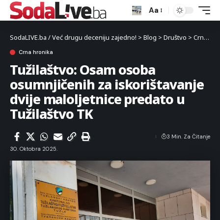
Aa
SodaLIVE.ba / Već drugu deceniju zajedno!
>
Blog
>
Društvo
>
Crna hronika
Crna hronika
Tužilaštvo: Osam osoba
osumnjičenih za iskorištavanje
dvije maloljetnice predato u
Tužilaštvo TK
3 Min. Za Čitanje
30. Oktobra 2025.