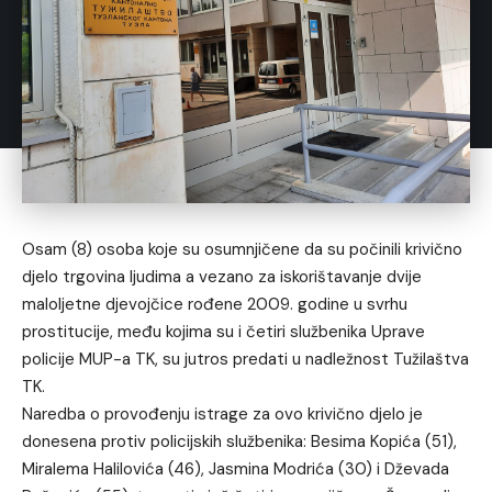
Osam (8) osoba koje su osumnjičene da su počinili krivično
djelo trgovina ljudima a vezano za iskorištavanje dvije
maloljetne djevojčice rođene 2009. godine u svrhu
prostitucije, među kojima su i četiri službenika Uprave
policije MUP-a TK, su jutros predati u nadležnost Tužilaštva
TK.
Naredba o provođenju istrage za ovo krivično djelo je
donesena protiv policijskih službenika: Besima Kopića (51),
Miralema Halilovića (46), Jasmina Modrića (30) i Dževada