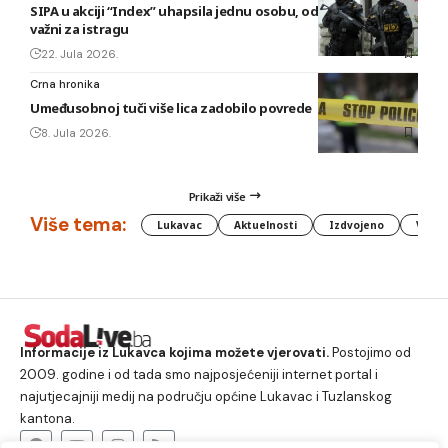
SIPA u akciji “Index” uhapsila jednu osobu, oduzeti predmeti
važni za istragu
22. Jula 2026.
Crna hronika
Umeđusobnoj tuči više lica zadobilo povrede
8. Jula 2026.
Prikaži više
Više tema:
Lukavac
Aktuelnosti
Izdvojeno
Vlada
Informacije iz Lukavca kojima možete vjerovati.
Postojimo od
2009. godine i od tada smo najposjećeniji internet portal i
najutjecajniji medij na području općine Lukavac i Tuzlanskog
kantona.