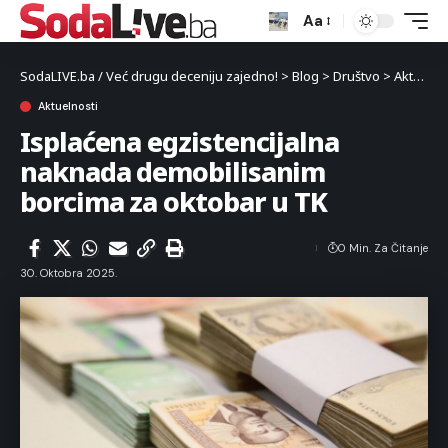
Aa
SodaLIVE.ba / Već drugu deceniju zajedno!
>
Blog
>
Društvo
>
Aktuelnosti
Aktuelnosti
Isplaćena egzistencijalna
naknada demobilisanim
borcima za oktobar u TK
0 Min. Za Čitanje
30. Oktobra 2025.