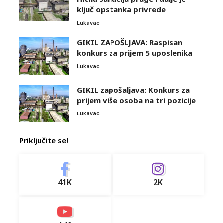
ključ opstanka privrede
Lukavac
GIKIL ZAPOŠLJAVA: Raspisan
konkurs za prijem 5 uposlenika
Lukavac
GIKIL zapošaljava: Konkurs za
prijem više osoba na tri pozicije
Lukavac
Priključite se!
41K
2K