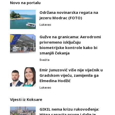
Novo na portalu
Održana novinarska regata na
jezeru Modrac (FOTO)
Lukavac
Gužve na granicama: Aerodromi
privremeno isključuju
biometrijske kontrole kako bi
smanjili čekanja
Svašta
Emir Junuzović više nije vijećnik u
Gradskom vijeću, zamijenila ga
Elmedina Hodžić
Lukavac
Vijesti iz Koksare
GIKIL nema krizu rukovođenja:
Hitna sanacija pruge i dalje je