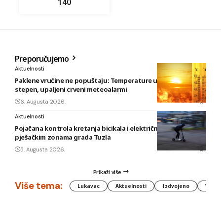
140
Preporučujemo
Aktuelnosti
Paklene vrućine ne popuštaju: Temperature u BiH i do 41
stepen, upaljeni crveni meteoalarmi
6. Augusta 2026.
Aktuelnosti
Pojačana kontrola kretanja bicikala i električnih romobila u
pješačkim zonama grada Tuzla
5. Augusta 2026.
Prikaži više
Više tema:
Lukavac
Aktuelnosti
Izdvojeno
Vlada