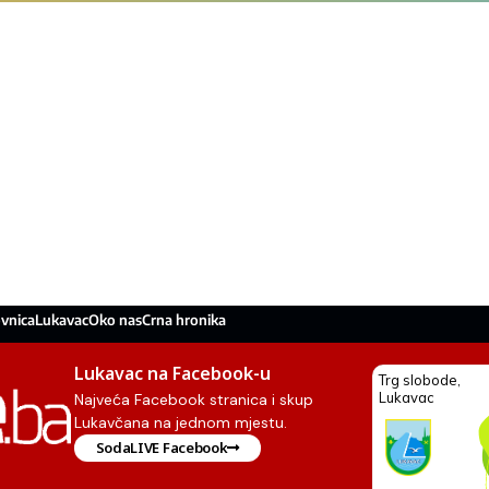
vnica
Lukavac
Oko nas
Crna hronika
Lukavac na Facebook-u
Najveća Facebook stranica i skup
Lukavčana na jednom mjestu.
SodaLIVE Facebook