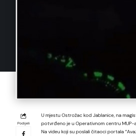
U mjestu Ostrožac kod Jablanice, na magi
potvrđeno je u Operativnom centru MUP-
Podijeli
Na videu koji su poslali čitaoci portala “A