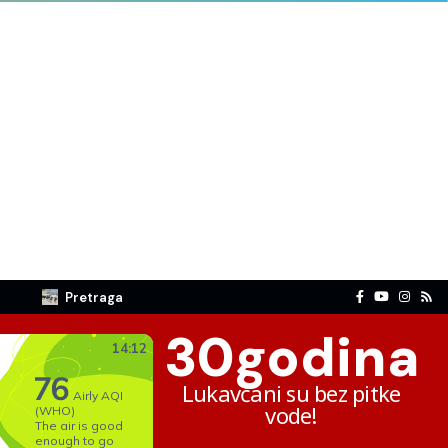
Pretraga
30
godina
Lukavčani su bez pitke
vode!