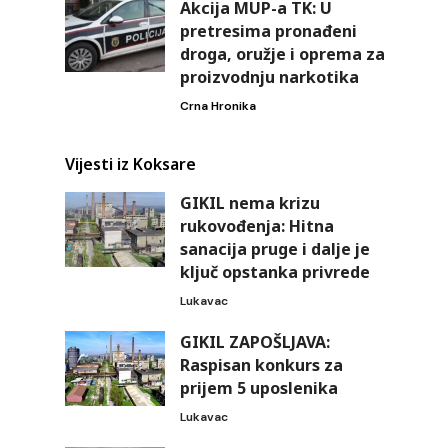
Akcija MUP-a TK: U
pretresima pronađeni
droga, oružje i oprema za
proizvodnju narkotika
Crna Hronika
Vijesti iz Koksare
GIKIL nema krizu
rukovođenja: Hitna
sanacija pruge i dalje je
ključ opstanka privrede
Lukavac
GIKIL ZAPOŠLJAVA:
Raspisan konkurs za
prijem 5 uposlenika
Lukavac