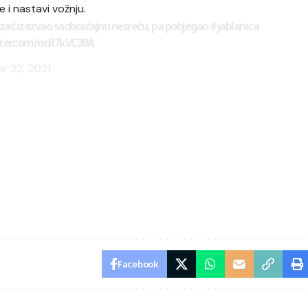
 i nastavi vožnju.
zač izazvao saobraćajnu nesreću, pa pobjegao
#jablanica
tter.com/ncR7kVC39A
r 22, 2021
Facebook