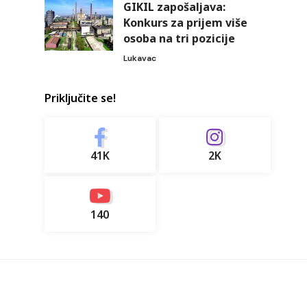
GIKIL zapošaljava:
Konkurs za prijem više
osoba na tri pozicije
Lukavac
Priključite se!
41K
2K
140