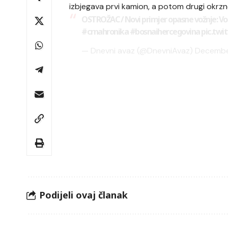
izbjegava prvi kamion, a potom drugi okrzne
OSTROŽAC / Novi primjer opasne vožnje: Vo
#crnahronika
#bosnaihercegovina
pic.twi
— Dnevni avaz (@DnevniAvaz)
Decembe
Podijeli ovaj članak