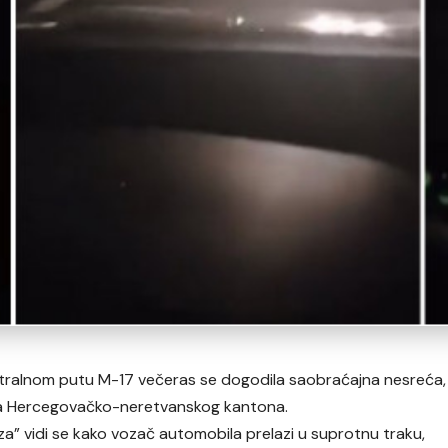
stralnom putu M-17 večeras se dogodila saobraćajna nesreća,
a Hercegovačko-neretvanskog kantona.
vaza” vidi se kako vozač automobila prelazi u suprotnu traku,