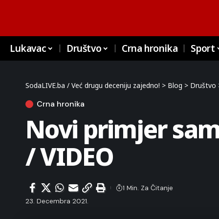
Lukavac
Društvo
Crna hronika
Sport
SodaLIVE.ba / Već drugu deceniju zajedno!
>
Blog
>
Društvo
Crna hronika
Novi primjer sa
/ VIDEO
1 Min. Za Čitanje
23. Decembra 2021.