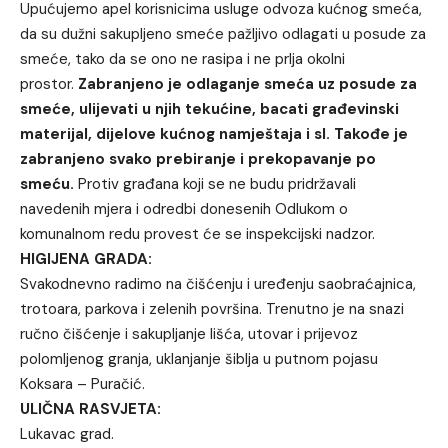
Upućujemo apel korisnicima usluge odvoza kućnog smeća,
da su dužni sakupljeno smeće pažljivo odlagati u posude za
smeće, tako da se ono ne rasipa i ne prlja okolni
prostor.
Zabranjeno je odlaganje smeća uz posude za
smeće, ulijevati u njih tekućine, bacati građevinski
materijal, dijelove kućnog namještaja i sl. Takođe je
zabranjeno svako prebiranje i prekopavanje po
smeću.
Protiv građana koji se ne budu pridržavali
navedenih mjera i odredbi donesenih Odlukom o
komunalnom redu provest će se inspekcijski nadzor.
HIGIJENA GRADA:
Svakodnevno radimo na čišćenju i uređenju saobraćajnica,
trotoara, parkova i zelenih površina. Trenutno je na snazi
ručno čišćenje i sakupljanje lišća, utovar i prijevoz
polomljenog granja, uklanjanje šiblja u putnom pojasu
Koksara – Puračić.
ULIČNA RASVJETA:
Lukavac grad.