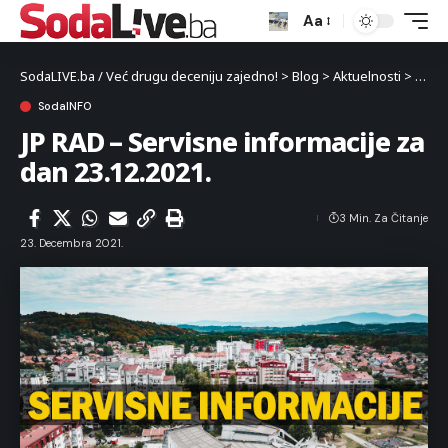
Aa
SodaLIVE.ba / Već drugu deceniju zajedno!
>
Blog
>
Aktuelnosti
>
Luka
SodaINFO
JP RAD – Servisne informacije za
dan 23.12.2021.
3 Min. Za Čitanje
23. Decembra 2021.