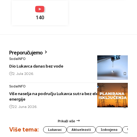
140
Preporučujemo
SodaINFO
Dio Lukavca danas bez vode
2. Jula 2026.
SodaINFO
Više naselja na području Lukavca sutra bez električne
energije
22. Juna 2026.
Prikaži više
Više tema:
Lukavac
Aktuelnosti
Izdvojeno
Vlada