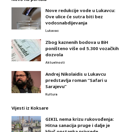
Nove redukcije vode u Lukavcu:
Ove ulice će sutra biti bez
vodosnabdijevanja
Lukavac
Zbog kaznenih bodova u BiH
poništeno više od 5.300 vozačkih
dozvola
Aktuelnosti
Andrej Nikolaidis u Lukavcu
predstavlja roman “Safari u
Sarajevu”
Kultura
Vijesti iz Koksare
GIKIL nema krizu rukovođenja:
Hitna sanacija pruge i dalje je
ključ opstanka privrede