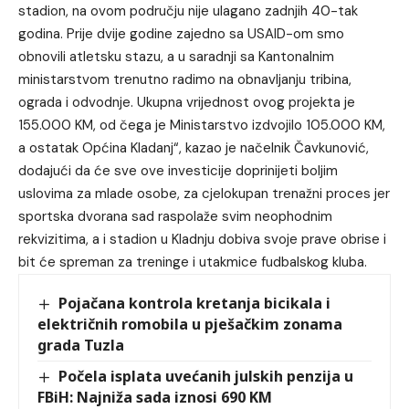
stadion, na ovom području nije ulagano zadnjih 40-tak
godina. Prije dvije godine zajedno sa USAID-om smo
obnovili atletsku stazu, a u saradnji sa Kantonalnim
ministarstvom trenutno radimo na obnavljanju tribina,
ograda i odvodnje. Ukupna vrijednost ovog projekta je
155.000 KM, od čega je Ministarstvo izdvojilo 105.000 KM,
a ostatak Općina Kladanj“, kazao je načelnik Čavkunović,
dodajući da će sve ove investicije doprinijeti boljim
uslovima za mlade osobe, za cjelokupan trenažni proces jer
sportska dvorana sad raspolaže svim neophodnim
rekvizitima, a i stadion u Kladnju dobiva svoje prave obrise i
bit će spreman za treninge i utakmice fudbalskog kluba.
Pojačana kontrola kretanja bicikala i
električnih romobila u pješačkim zonama
grada Tuzla
Počela isplata uvećanih julskih penzija u
FBiH: Najniža sada iznosi 690 KM