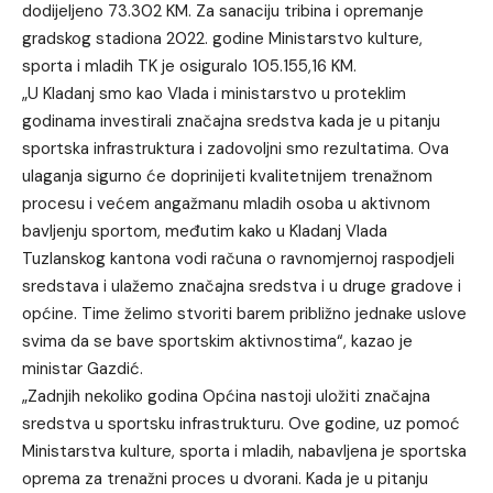
dodijeljeno 73.302 KM. Za sanaciju tribina i opremanje
gradskog stadiona 2022. godine Ministarstvo kulture,
sporta i mladih TK je osiguralo 105.155,16 KM.
„U Kladanj smo kao Vlada i ministarstvo u proteklim
godinama investirali značajna sredstva kada je u pitanju
sportska infrastruktura i zadovoljni smo rezultatima. Ova
ulaganja sigurno će doprinijeti kvalitetnijem trenažnom
procesu i većem angažmanu mladih osoba u aktivnom
bavljenju sportom, međutim kako u Kladanj Vlada
Tuzlanskog kantona vodi računa o ravnomjernoj raspodjeli
sredstava i ulažemo značajna sredstva i u druge gradove i
općine. Time želimo stvoriti barem približno jednake uslove
svima da se bave sportskim aktivnostima“, kazao je
ministar Gazdić.
„Zadnjih nekoliko godina Općina nastoji uložiti značajna
sredstva u sportsku infrastrukturu. Ove godine, uz pomoć
Ministarstva kulture, sporta i mladih, nabavljena je sportska
oprema za trenažni proces u dvorani. Kada je u pitanju