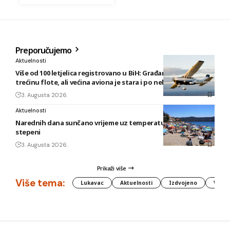
Preporučujemo
Aktuelnosti
Više od 100 letjelica registrovano u BiH: Građani posjeduju
trećinu flote, ali većina aviona je stara i po nekoliko decenija
3. Augusta 2026.
Aktuelnosti
Narednih dana sunčano vrijeme uz temperature do 40
stepeni
3. Augusta 2026.
Prikaži više
Više tema:
Lukavac
Aktuelnosti
Izdvojeno
Vlada