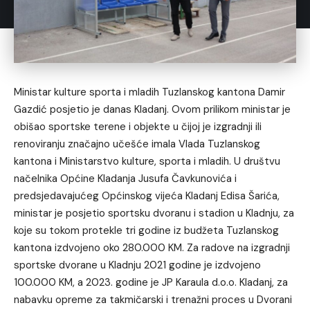
Ministar kulture sporta i mladih Tuzlanskog kantona Damir
Gazdić posjetio je danas Kladanj. Ovom prilikom ministar je
obišao sportske terene i objekte u čijoj je izgradnji ili
renoviranju značajno učešće imala Vlada Tuzlanskog
kantona i Ministarstvo kulture, sporta i mladih. U društvu
načelnika Općine Kladanja Jusufa Čavkunovića i
predsjedavajućeg Općinskog vijeća Kladanj Edisa Šarića,
ministar je posjetio sportsku dvoranu i stadion u Kladnju, za
koje su tokom protekle tri godine iz budžeta Tuzlanskog
kantona izdvojeno oko 280.000 KM. Za radove na izgradnji
sportske dvorane u Kladnju 2021 godine je izdvojeno
100.000 KM, a 2023. godine je JP Karaula d.o.o. Kladanj, za
nabavku opreme za takmičarski i trenažni proces u Dvorani