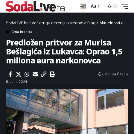
Aa
SodaLIVE.ba / Već drugu deceniju zajedno!
>
Blog
>
Aktuelnosti
>
Crna 
Crna hronika
Predložen pritvor za Murisa
Bešlagića iz Lukavca: Oprao 1,5
miliona eura narkonovca
2 Min. Za Čitanje
5. Juna 2024.