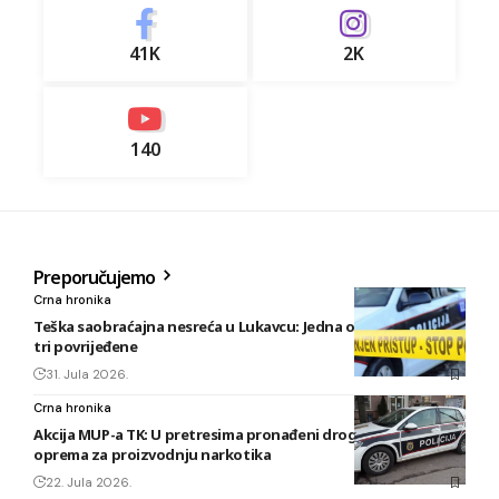
41K
2K
140
Preporučujemo
Crna hronika
Teška saobraćajna nesreća u Lukavcu: Jedna osoba poginula,
tri povrijeđene
31. Jula 2026.
Crna hronika
Akcija MUP-a TK: U pretresima pronađeni droga, oružje i
oprema za proizvodnju narkotika
22. Jula 2026.