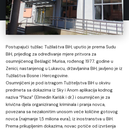
Postupajući tužilac Tužilaštva BiH, uputio je prema Sudu
BiH, prijedlog za određivanje mjere pritvora za
osumnjičenog Bešlagić Murisa, rođenog 1977. godine u
Zenici, nastanjenog u Lukavcu, državljanina BiH, javljeno je iz
Tužilaštva Bosne i Hercegovine.
Osumnjičeni je pod istragom Tužiteljstva BiH u okviru
predmeta sa dokazima iz Sky i Anom aplikacija kodnog
naziva “Plaza” (Elmedin Karišik i dr.) i osumnjičen je za
krivična djela organiziranog kriminala i pranja novca,
povezana sa nezakonitim unosom veće količine gotovog
novca (najmanje 1,5 miliona eura), iz inostranstva u BiH.
Prema prikupljenim dokazima, novac potiče od izvršenja