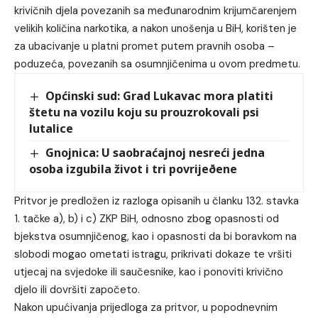
krivičnih djela povezanih sa međunarodnim krijumčarenjem
velikih količina narkotika, a nakon unošenja u BiH, korišten je
za ubacivanje u platni promet putem pravnih osoba –
poduzeća, povezanih sa osumnjičenima u ovom predmetu.
Općinski sud: Grad Lukavac mora platiti
štetu na vozilu koju su prouzrokovali psi
lutalice
Gnojnica: U saobraćajnoj nesreći jedna
osoba izgubila život i tri povrijeðene
Pritvor je predložen iz razloga opisanih u članku 132. stavka
1. tačke a), b) i c) ZKP BiH, odnosno zbog opasnosti od
bjekstva osumnjičenog, kao i opasnosti da bi boravkom na
slobodi mogao ometati istragu, prikrivati dokaze te vršiti
utjecaj na svjedoke ili saučesnike, kao i ponoviti krivično
djelo ili dovršiti započeto.
Nakon upućivanja prijedloga za pritvor, u popodnevnim