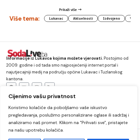
Prikaži više
Više tema:
Lukavac
Aktuelnosti
Izdvojeno
Vlada
Informacije iz Lukavca kojima možete vjerovati.
Postojimo od
2009. godine i od tada smo najposjećeniji internet portal i
najutjecajniji medij na području općine Lukavac i Tuzlanskog
kantona.
Cijenimo vašu privatnost
O nama
Koristimo kolačiće da poboljšamo vaše iskustvo
Lukavac
Društvo
Crna hronika
Sport
pregledavanja, poslužimo personalizirane oglase ili sadržaj i
Kultura
Kolumne
Slobodno vrijeme
analiziramo naš promet. Klikom na "Prihvati sve", pristajete
na našu upotrebu kolačića.
2009. – 2024. © Lukavački info portal – SodaLIVE.ba. Sva prava