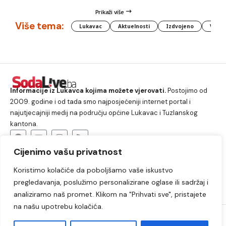
Prikaži više
Više tema:
Lukavac
Aktuelnosti
Izdvojeno
Vlada
Informacije iz Lukavca kojima možete vjerovati.
Postojimo od
2009. godine i od tada smo najposjećeniji internet portal i
najutjecajniji medij na području općine Lukavac i Tuzlanskog
kantona.
Cijenimo vašu privatnost
O nama
Koristimo kolačiće da poboljšamo vaše iskustvo
Lukavac
Društvo
Crna hronika
Sport
pregledavanja, poslužimo personalizirane oglase ili sadržaj i
Kultura
Kolumne
Slobodno vrijeme
analiziramo naš promet. Klikom na "Prihvati sve", pristajete
na našu upotrebu kolačića.
2009. – 2024. © Lukavački info portal – SodaLIVE.ba. Sva prava