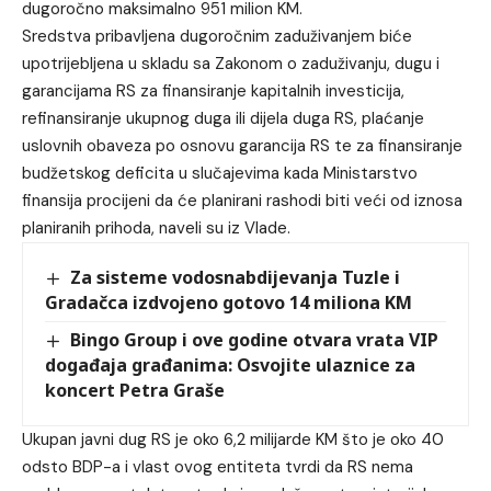
dugoročno maksimalno 951 milion KM.
Sredstva pribavljena dugoročnim zaduživanjem biće
upotrijebljena u skladu sa Zakonom o zaduživanju, dugu i
garancijama RS za finansiranje kapitalnih investicija,
refinansiranje ukupnog duga ili dijela duga RS, plaćanje
uslovnih obaveza po osnovu garancija RS te za finansiranje
budžetskog deficita u slučajevima kada Ministarstvo
finansija procijeni da će planirani rashodi biti veći od iznosa
planiranih prihoda, naveli su iz Vlade.
Za sisteme vodosnabdijevanja Tuzle i
Gradačca izdvojeno gotovo 14 miliona KM
Bingo Group i ove godine otvara vrata VIP
događaja građanima: Osvojite ulaznice za
koncert Petra Graše
Ukupan javni dug RS je oko 6,2 milijarde KM što je oko 40
odsto BDP-a i vlast ovog entiteta tvrdi da RS nema