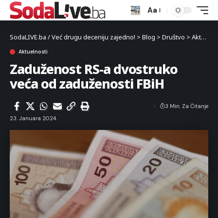
Aa
SodaLIVE.ba / Već drugu deceniju zajedno!
>
Blog
>
Društvo
>
Aktuelnosti
Aktuelnosti
Zaduženost RS-a dvostruko
veća od zaduženosti FBiH
3 Min. Za Čitanje
23. Januara 2024.