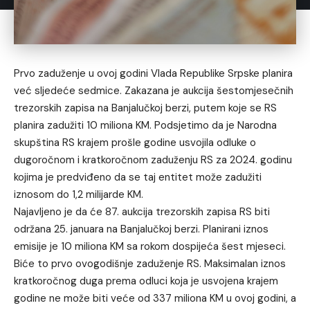
Prvo zaduženje u ovoj godini Vlada Republike Srpske planira
već sljedeće sedmice. Zakazana je aukcija šestomjesečnih
trezorskih zapisa na Banjalučkoj berzi, putem koje se RS
planira zadužiti 10 miliona KM. Podsjetimo da je Narodna
skupština RS krajem prošle godine usvojila odluke o
dugoročnom i kratkoročnom zaduženju RS za 2024. godinu
kojima je predviđeno da se taj entitet može zadužiti
iznosom do 1,2 milijarde KM.
Najavljeno je da će 87. aukcija trezorskih zapisa RS biti
održana 25. januara na Banjalučkoj berzi. Planirani iznos
emisije je 10 miliona KM sa rokom dospijeća šest mjeseci.
Biće to prvo ovogodišnje zaduženje RS. Maksimalan iznos
kratkoročnog duga prema odluci koja je usvojena krajem
godine ne može biti veće od 337 miliona KM u ovoj godini, a