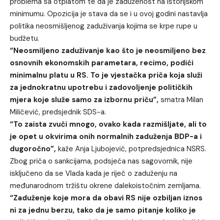
problema sa otplatom te da je zaduženost na istorijskom
minimumu. Opozicija je stava da se i u ovoj godini nastavlja
politika neosmišljenog zaduživanja kojima se krpe rupe u
budžetu.
“Neosmiljeno zaduživanje kao što je neosmiljeno bez
osnovnih ekonomskih parametara, recimo, podići
minimalnu platu u RS. To je vjestačka priča koja služi
za jednokratnu upotrebu i zadovoljenje političkih
mjera koje služe samo za izbornu priču”,
smatra Milan
Miličević, predsjednik SDS-a.
“To zaista zvuči mnogo, ovako kada razmišljate, ali to
je opet u okvirima onih normalnih zaduženja BDP-a i
dugoročno”,
kaže Anja Ljubojević, potpredsjednica NSRS.
Zbog priča o sankcijama, podsjeća nas sagovornik, nije
isključeno da se Vlada kada je riječ o zaduženju na
međunarodnom tržištu okrene dalekoistočnim zemljama.
“Zaduženje koje mora da obavi RS nije ozbiljan iznos
ni za jednu berzu, tako da je samo pitanje koliko je