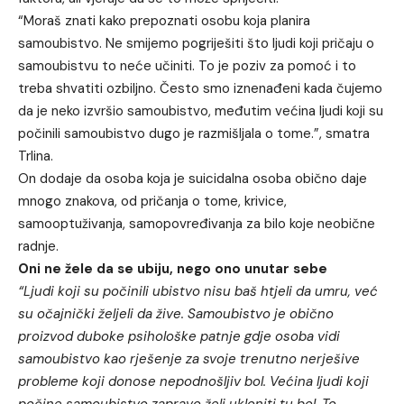
“Moraš znati kako prepoznati osobu koja planira
samoubistvo. Ne smijemo pogriješiti što ljudi koji pričaju o
samoubistvu to neće učiniti. To je poziv za pomoć i to
treba shvatiti ozbiljno. Često smo iznenađeni kada čujemo
da je neko izvršio samoubistvo, međutim većina ljudi koji su
počinili samoubistvo dugo je razmišljala o tome.”, smatra
Trlina.
On dodaje da osoba koja je suicidalna osoba obično daje
mnogo znakova, od pričanja o tome, krivice,
samooptuživanja, samopovređivanja za bilo koje neobične
radnje.
Oni ne žele da se ubiju, nego ono unutar sebe
“Ljudi koji su počinili ubistvo nisu baš htjeli da umru, već
su očajnički željeli da žive. Samoubistvo je obično
proizvod duboke psihološke patnje gdje osoba vidi
samoubistvo kao rješenje za svoje trenutno nerješive
probleme koji donose nepodnošljiv bol. Većina ljudi koji
počine samoubistvo zapravo želi ukloniti tu bol. To