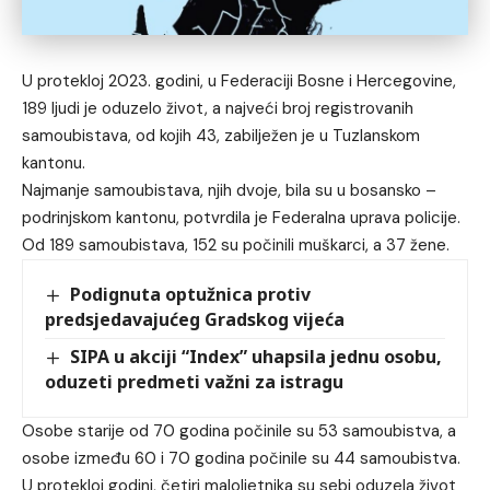
U protekloj 2023. godini, u Federaciji Bosne i Hercegovine,
189 ljudi je oduzelo život, a najveći broj registrovanih
samoubistava, od kojih 43, zabilježen je u Tuzlanskom
kantonu.
Najmanje samoubistava, njih dvoje, bila su u bosansko –
podrinjskom kantonu, potvrdila je Federalna uprava policije.
Od 189 samoubistava, 152 su počinili muškarci, a 37 žene.
Podignuta optužnica protiv
predsjedavajućeg Gradskog vijeća
SIPA u akciji “Index” uhapsila jednu osobu,
oduzeti predmeti važni za istragu
Osobe starije od 70 godina počinile su 53 samoubistva, a
osobe između 60 i 70 godina počinile su 44 samoubistva.
U protekloj godini, četiri maloljetnika su sebi oduzela život