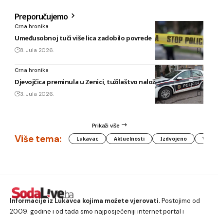
Preporučujemo
Crna hronika
Umeđusobnoj tuči više lica zadobilo povrede
8. Jula 2026.
Crna hronika
Djevojčica preminula u Zenici, tužilaštvo naložilo obdukciju
3. Jula 2026.
Prikaži više
Više tema:
Lukavac
Aktuelnosti
Izdvojeno
Vlada
Informacije iz Lukavca kojima možete vjerovati.
Postojimo od
2009. godine i od tada smo najposjećeniji internet portal i