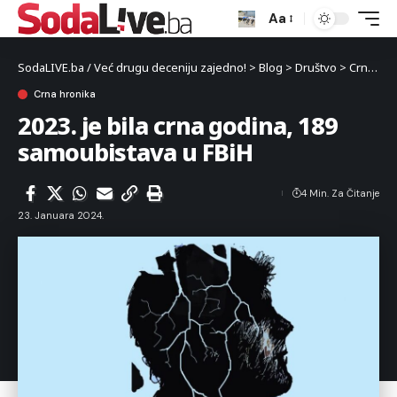
Aa
SodaLIVE.ba / Već drugu deceniju zajedno!
>
Blog
>
Društvo
>
Crna hronika
Crna hronika
2023. je bila crna godina, 189
samoubistava u FBiH
4 Min. Za Čitanje
23. Januara 2024.