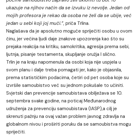
ukazuje na njihov način da se izvuku iz nevolje. Jedan od
mojih profesora je rekao da osoba ne želi da se ubije, već
jedan u sebi koji joj muči.”
, priča Trlina.
Naglašava da je apsolutno moguće spriječiti osobu u ovom
činu, jer većina ljudi daje znakove upozorenja kao što su
prejaka reakcija na kritiku, samokritika, agresija prema sebi,
ljutnja, pisanje testamenta, skupljanje oružja I slično.
Trlin je na kraju napomenula da osobi koja nije uspjela u
svom planu i dalje treba pomagati jer, kako je objasnila,
prema statističkim podacima, četiri od pet osoba koje su
izvršile samoubistvo već su jednom pokušale to učiniti.
Svjetski dan prevencije samoubistava obilježava se 10.
septembra svake godine, na poticaj Međunarodnog
udruženja za prevenciju samoubistava (IASP),a cilj je
skrenuti pažnju na ovaj važan problem javnog zdravlja na
globalnom nivou i proširiti poruku da se samoubistva mogu
spriječiti.