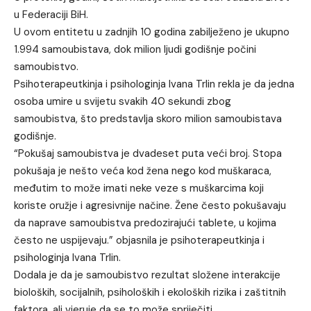
u Federaciji BiH.
U ovom entitetu u zadnjih 10 godina zabilježeno je ukupno
1.994 samoubistava, dok milion ljudi godišnje počini
samoubistvo.
Psihoterapeutkinja i psihologinja Ivana Trlin rekla je da jedna
osoba umire u svijetu svakih 40 sekundi zbog
samoubistva, što predstavlja skoro milion samoubistava
godišnje.
“Pokušaj samoubistva je dvadeset puta veći broj. Stopa
pokušaja je nešto veća kod žena nego kod muškaraca,
međutim to može imati neke veze s muškarcima koji
koriste oružje i agresivnije načine. Žene često pokušavaju
da naprave samoubistva predozirajući tablete, u kojima
često ne uspijevaju.” objasnila je psihoterapeutkinja i
psihologinja Ivana Trlin.
Dodala je da je samoubistvo rezultat složene interakcije
bioloških, socijalnih, psiholoških i ekoloških rizika i zaštitnih
faktora, ali vjeruje da se to može spriječiti.