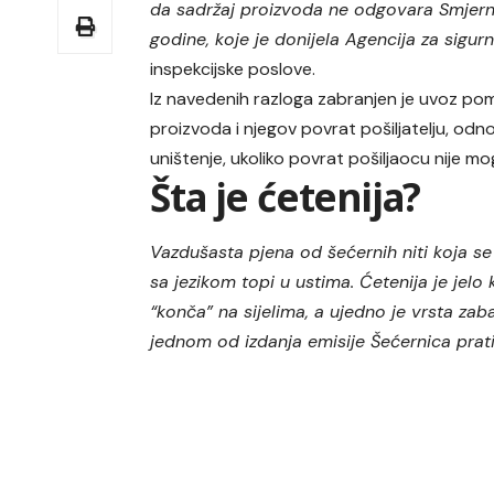
da sadržaj proizvoda ne odgovara Smjerni
godine, koje je donijela Agencija za sigur
inspekcijske poslove.
Iz navedenih razloga zabranjen je uvoz p
proizvoda i njegov povrat pošiljatelju, od
uništenje, ukoliko povrat pošiljaocu nije mo
Šta je ćetenija?
Vazdušasta pjena od šećernih niti koja se
sa jezikom topi u ustima. Ćetenija je jelo 
“konča” na sijelima, a ujedno je vrsta zab
jednom od izdanja emisije Šećernica prati