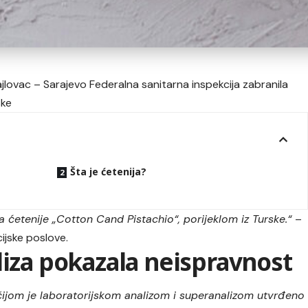
ajlovac – Sarajevo Federalna sanitarna inspekcija zabranila
ske
Šta je ćetenija?
 ćetenije „Cotton Cand Pistachio“, porijeklom iz Turske.“
–
ijske poslove.
liza pokazala neispravnost
 čijom je laboratorijskom analizom i superanalizom utvrđeno