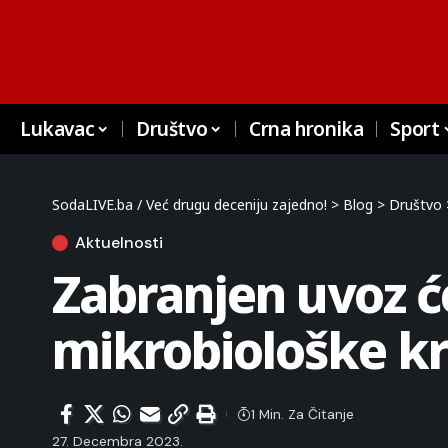
Lukavac
Društvo
Crna hronika
Sport
SodaLIVE.ba / Već drugu deceniju zajedno!
>
Blog
>
Društvo
Aktuelnosti
Zabranjen uvoz će
mikrobiološke kri
1 Min. Za Čitanje
27. Decembra 2023.