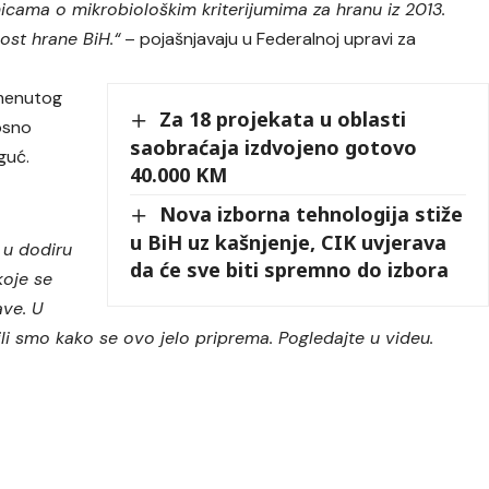
cama o mikrobiološkim kriterijumima za hranu iz 2013.
nost hrane BiH.“
– pojašnjavaju u Federalnoj upravi za
omenutog
Za 18 projekata u oblasti
nosno
saobraćaja izdvojeno gotovo
guć.
40.000 KM
Nova izborna tehnologija stiže
u BiH uz kašnjenje, CIK uvjerava
 u dodiru
da će sve biti spremno do izbora
koje se
ave. U
li smo kako se ovo jelo priprema. Pogledajte u videu.