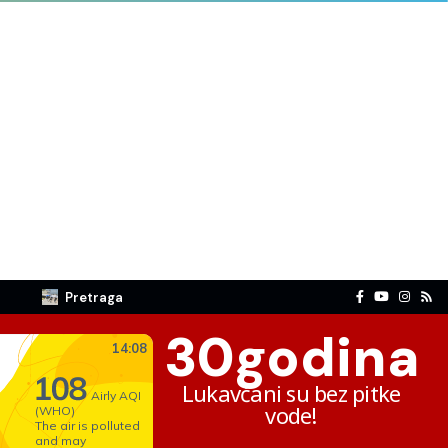
Pretraga
30
godina
Lukavčani su bez pitke
vode!