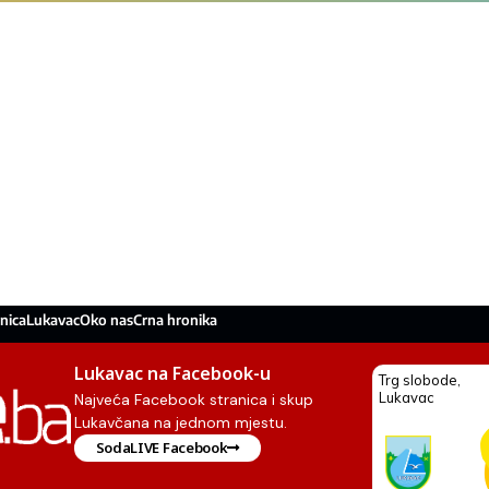
nica
Lukavac
Oko nas
Crna hronika
Lukavac na Facebook-u
Najveća Facebook stranica i skup
Lukavčana na jednom mjestu.
SodaLIVE Facebook