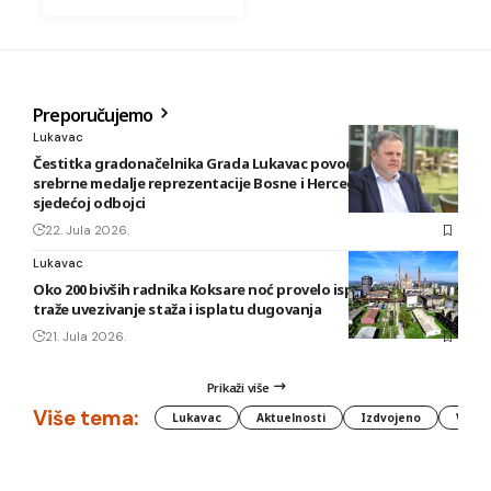
Preporučujemo
Lukavac
Čestitka gradonačelnika Grada Lukavac povodom osvajanja
srebrne medalje reprezentacije Bosne i Hercegovine u
sjedećoj odbojci
22. Jula 2026.
Lukavac
Oko 200 bivših radnika Koksare noć provelo ispred fabrike,
traže uvezivanje staža i isplatu dugovanja
21. Jula 2026.
Prikaži više
Više tema:
Lukavac
Aktuelnosti
Izdvojeno
Vlada