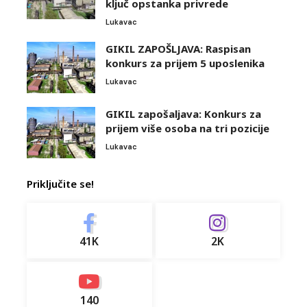
ključ opstanka privrede
Lukavac
GIKIL ZAPOŠLJAVA: Raspisan
konkurs za prijem 5 uposlenika
Lukavac
GIKIL zapošaljava: Konkurs za
prijem više osoba na tri pozicije
Lukavac
Priključite se!
41K
2K
140