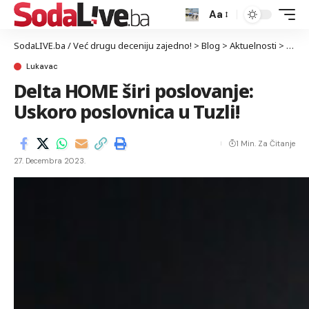
Aa
SodaLIVE.ba / Već drugu deceniju zajedno!
>
Blog
>
Aktuelnosti
>
Luka
Lukavac
Delta HOME širi poslovanje:
Uskoro poslovnica u Tuzli!
1 Min. Za Čitanje
27. Decembra 2023.