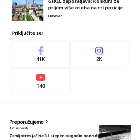
GIKIL zapošaljava: Konkurs za
prijem više osoba na tri pozicije
Lukavac
Priključite se!
41K
2K
140
Preporučujemo
Aktuelnosti
Zemljotres jačine 3,1 stepen pogodio područje istočno od