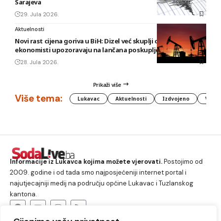
Sarajeva
29. Jula 2026.
Aktuelnosti
Novi rast cijena goriva u BiH: Dizel već skuplji od 3,20 KM,
ekonomisti upozoravaju na lančana poskupljenja
28. Jula 2026.
Prikaži više
Više tema:
Lukavac
Aktuelnosti
Izdvojeno
Vlada
Informacije iz Lukavca kojima možete vjerovati.
Postojimo od
2009. godine i od tada smo najposjećeniji internet portal i
najutjecajniji medij na području općine Lukavac i Tuzlanskog
kantona.