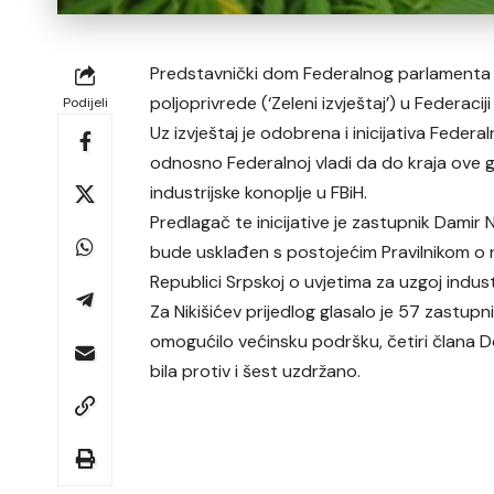
Predstavnički dom Federalnog parlamenta pr
poljoprivrede (‘Zeleni izvještaj’) u Federacij
Podijeli
Uz izvještaj je odobrena i inicijativa Fede
odnosno Federalnoj vladi da do kraja ove g
industrijske konoplje u FBiH.
Predlagač te inicijative je zastupnik Damir
bude usklađen s postojećim Pravilnikom o n
Republici Srpskoj o uvjetima za uzgoj indust
Za Nikišićev prijedlog glasalo je 57 zastupni
omogućilo većinsku podršku, četiri člana 
bila protiv i šest uzdržano.