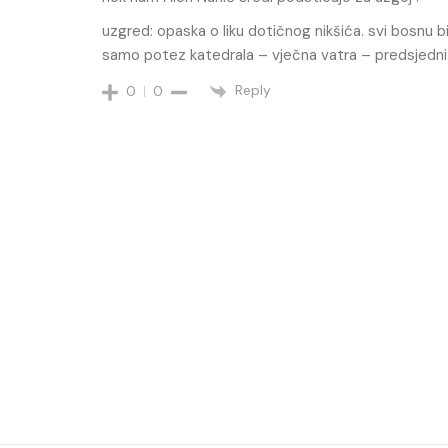
uzgred: opaska o liku dotičnog nikšića. svi bosnu bi n
samo potez katedrala – vječna vatra – predsjedniš
Reply
0
0