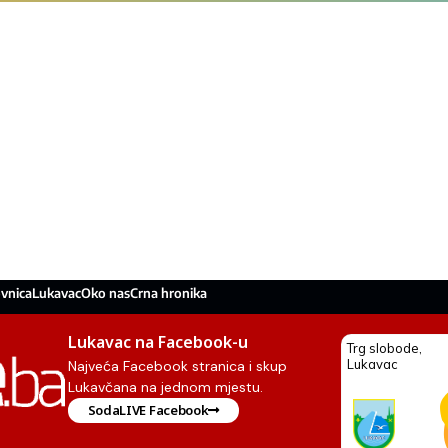
vnica
Lukavac
Oko nas
Crna hronika
Lukavac na Facebook-u
Najveća Facebook stranica i skup
Lukavčana na jednom mjestu.
SodaLIVE Facebook