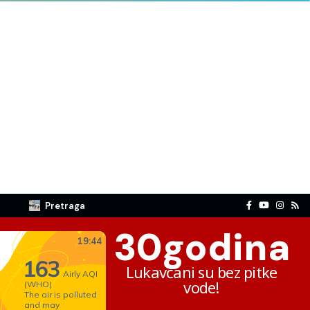
Pretraga
30
godina
Lukavčani su bez pitke
vode!