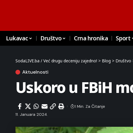
Lukavac
Društvo
Crna hronika
Sport
SodaLIVE.ba / Već drugu deceniju zajedno!
>
Blog
>
Društvo
Aktuelnosti
Uskoro u FBiH mo
1 Min. Za Čitanje
11. Januara 2024.