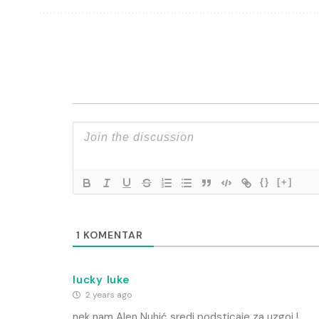
{}
[+]
1
KOMENTAR
lucky luke
2 years ago
nek nam Alen Nuhić sredi podsticaje za uzgoj !