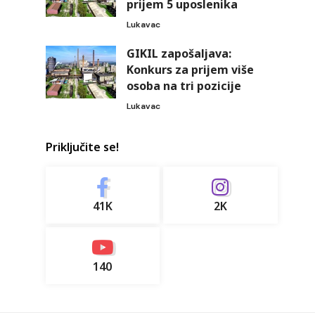
prijem 5 uposlenika
Lukavac
GIKIL zapošaljava:
Konkurs za prijem više
osoba na tri pozicije
Lukavac
Priključite se!
41K
2K
140