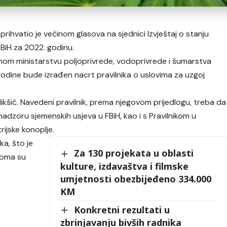
ihvatio je većinom glasova na sjednici Izvještaj o stanju
i BiH za 2022. godinu.
ralnom ministarstvu poljoprivrede, vodoprivrede i šumarstva
odine bude izrađen nacrt pravilnika o uslovima za uzgoj
 Nikšić. Navedeni pravilnik, prema njegovom prijedlogu, treba da
adzoru sjemenskih usjeva u FBiH, kao i s Pravilnikom u
rijske konoplje.
ka, što je
Za 130 projekata u oblasti
Doma su
kulture, izdavaštva i filmske
umjetnosti obezbijeđeno 334.000
KM
Konkretni rezultati u
zbrinjavanju bivših radnika