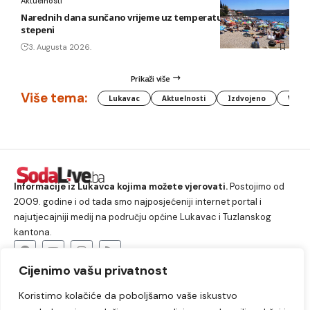
Aktuelnosti
Narednih dana sunčano vrijeme uz temperature do 40
stepeni
3. Augusta 2026.
Prikaži više
Više tema:
Lukavac
Aktuelnosti
Izdvojeno
Vlada
Informacije iz Lukavca kojima možete vjerovati.
Postojimo od
2009. godine i od tada smo najposjećeniji internet portal i
najutjecajniji medij na području općine Lukavac i Tuzlanskog
kantona.
Cijenimo vašu privatnost
O nama
Koristimo kolačiće da poboljšamo vaše iskustvo
Lukavac
Društvo
Crna hronika
Sport