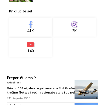
Priključite se!
41K
2K
140
Preporučujemo
Aktuelnosti
Više od 100 letjelica registrovano u BiH: Građani posjeduju
trećinu flote, ali većina aviona je stara i po nekoliko decenija
3. Augusta 2026.