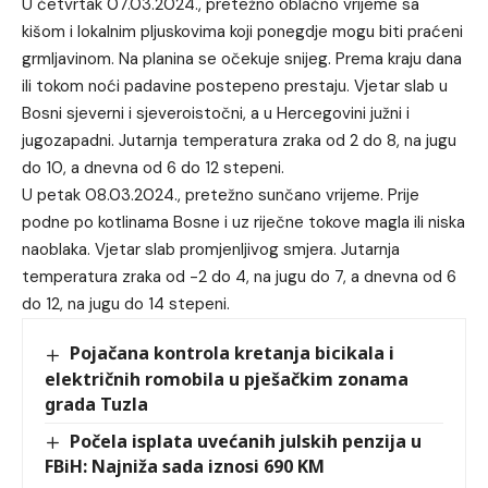
U četvrtak 07.03.2024., pretežno oblačno vrijeme sa
kišom i lokalnim pljuskovima koji ponegdje mogu biti praćeni
grmljavinom. Na planina se očekuje snijeg. Prema kraju dana
ili tokom noći padavine postepeno prestaju. Vjetar slab u
Bosni sjeverni i sjeveroistočni, a u Hercegovini južni i
jugozapadni. Jutarnja temperatura zraka od 2 do 8, na jugu
do 10, a dnevna od 6 do 12 stepeni.
U petak 08.03.2024., pretežno sunčano vrijeme. Prije
podne po kotlinama Bosne i uz riječne tokove magla ili niska
naoblaka. Vjetar slab promjenljivog smjera. Jutarnja
temperatura zraka od -2 do 4, na jugu do 7, a dnevna od 6
do 12, na jugu do 14 stepeni.
Pojačana kontrola kretanja bicikala i
električnih romobila u pješačkim zonama
grada Tuzla
Počela isplata uvećanih julskih penzija u
FBiH: Najniža sada iznosi 690 KM