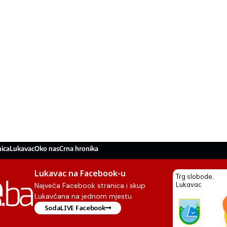
ica
Lukavac
Oko nas
Crna hronika
Lukavac na Facebook-u
Najveća Facebook stranica i skup
Lukavčana na jednom mjestu.
SodaLIVE Facebook