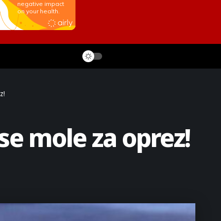
z!
se mole za oprez!