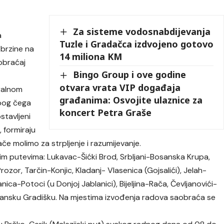
Za sisteme vodosnabdijevanja
a
Tuzle i Gradačca izdvojeno gotovo
brzine na
14 miliona KM
obraćaj
Bingo Group i ove godine
otvara vrata VIP događaja
tralnom
građanima: Osvojite ulaznice za
zbog čega
koncert Petra Graše
tavljeni
, formiraju
če molimo za strpljenje i razumijevanje.
nim putevima: Lukavac-Šićki Brod, Srbljani-Bosanska Krupa,
ozor, Tarčin-Konjic, Kladanj- Vlasenica (Gojsalići), Jelah-
nica-Potoci (u Donjoj Jablanici), Bijeljina-Rača, Čevljanovići-
Bosansku Gradišku. Na mjestima izvođenja radova saobraća se