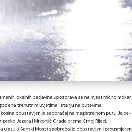
remenih lokalnih padavina upozorava se na mjestimično mokar
lagođena trenutnim uvjetima i stanju na putevima.
ih kosina obustavljen je saobraćaj na magistralnom putu Jajce-
t preko Jezera i Mrkonjić Grada prema Crnoj Rijeci.
a ulazu u Sanski Most) saobraćaj je obustavljen i preusmjeren