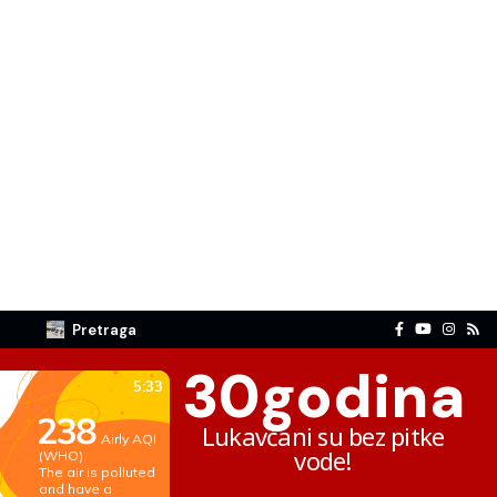
Pretraga
30
godina
Lukavčani su bez pitke
vode!