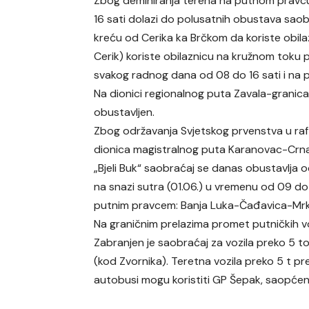
Zbog deminiranja terena na putnom pravcu
16 sati dolazi do polusatnih obustava saobr
kreću od Cerika ka Brčkom da koriste obil
Cerik) koriste obilaznicu na kružnom toku 
svakog radnog dana od 08 do 16 sati i na 
Na dionici regionalnog puta Zavala-grani
obustavljen.
Zbog održavanja Svjetskog prvenstva u ra
dionica magistralnog puta Karanovac-Crna Rije
„Bjeli Buk“ saobraćaj se danas obustavlja od
na snazi sutra (01.06.) u vremenu od 09 do
putnim pravcem: Banja Luka-Čađavica-Mrk
Na graničnim prelazima promet putničkih v
Zabranjen je saobraćaj za vozila preko 5 
(kod Zvornika). Teretna vozila preko 5 t pr
autobusi mogu koristiti GP Šepak, saopćen