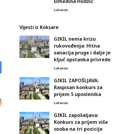
Elmedina Hodžić
Lukavac
Vijesti iz Koksare
GIKIL nema krizu
rukovođenja: Hitna
sanacija pruge i dalje je
ključ opstanka privrede
Lukavac
GIKIL ZAPOŠLJAVA:
Raspisan konkurs za
prijem 5 uposlenika
Lukavac
GIKIL zapošaljava:
Konkurs za prijem više
osoba na tri pozicije