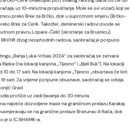
 Brčko-Cerik (Malezijski put) svakog radnog dana od 08 do
aćaja, uz 10-minutna propuštanja. Mole se svi vozači, koji se
aznicu preko Brke za Brčko, dok u suprotnom smjeru (Brčko-
preko Brke za Cerik. Također, deminerski radovi izvode se
putnom pravcu Lopare-Čelić (skretanje za Brusnicu).
ca BIH/HR zbog neophodnih radova, saobraćaj je potpuno
ftingu „Banja Luka-Vrbas 2024“ za saobraćaj se zatvara
ka (na lokaciji kanjona „Tijesno“ i „Bjeli Buk“). Na lokaciji
 10 do 17 sati. Na lokaciji kanjona „Tijesno „obustava će biti
 19 sati. Za vrijeme potpune obustave, saobraćaj se odvija
onjić Grad.
ozila protiče uz zadržavanja do 30 minuta.
tona najveće dozvoljene mase na graničnom prelazu Karakaj
eusmjeravaju se na granične prelaze Bratunac ili Rača, dok
o je iz IC BiHAMK-a.