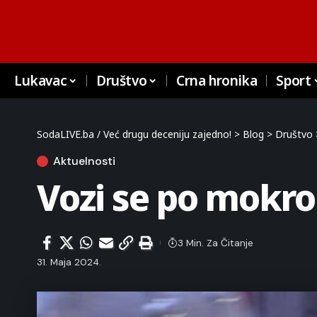
Lukavac
Društvo
Crna hronika
Sport
SodaLIVE.ba / Već drugu deceniju zajedno!
>
Blog
>
Društvo
Aktuelnosti
Vozi se po mokro
3 Min. Za Čitanje
31. Maja 2024.