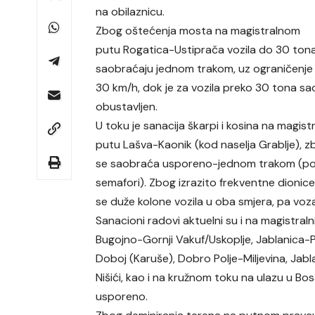
na obilaznicu.
Zbog oštećenja mosta na magistralnom
putu Rogatica-Ustiprača vozila do 30 ton
saobraćaju jednom trakom, uz ograničenje 
30 km/h, dok je za vozila preko 30 tona sa
obustavljen.
U toku je sanacija škarpi i kosina na magis
putu Lašva-Kaonik (kod naselja Grablje), 
se saobraća usporeno-jednom trakom (pos
semafori). Zbog izrazito frekventne dionice
se duže kolone vozila u oba smjera, pa voza
Sanacioni radovi aktuelni su i na magistral
Bugojno-Gornji Vakuf/Uskoplje, Jablanica-Pr
Doboj (Karuše), Dobro Polje-Miljevina, Jabla
Nišići, kao i na kružnom toku na ulazu u 
usporeno.