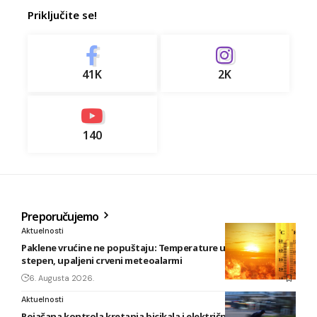
Priključite se!
41K
2K
140
Preporučujemo
Aktuelnosti
Paklene vrućine ne popuštaju: Temperature u BiH i do 41
stepen, upaljeni crveni meteoalarmi
6. Augusta 2026.
Aktuelnosti
Pojačana kontrola kretanja bicikala i električnih romobila u