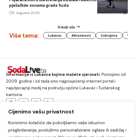
pješačkim zonama grada Tuzla
5. Augusta 2026.
Prikaži više
Više tema:
Lukavac
Aktuelnosti
Izdvojeno
Vlada
Informacije iz Lukavca kojima možete vjerovati.
Postojimo od
2009. godine i od tada smo najposjećeniji internet portal i
najutjecajniji medij na području općine Lukavac i Tuzlanskog
kantona.
Cijenimo vašu privatnost
O nama
Koristimo kolačiće da poboljšamo vaše iskustvo
Lukavac
Društvo
Crna hronika
Sport
pregledavanja, poslužimo personalizirane oglase ili sadržaj i
Kultura
Kolumne
Slobodno vrijeme