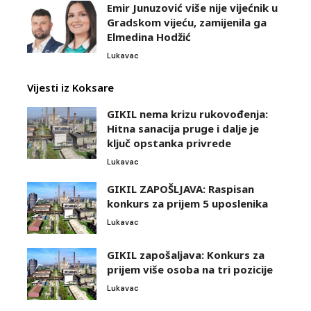
Emir Junuzović više nije vijećnik u
Gradskom vijeću, zamijenila ga
Elmedina Hodžić
Lukavac
Vijesti iz Koksare
GIKIL nema krizu rukovođenja:
Hitna sanacija pruge i dalje je
ključ opstanka privrede
Lukavac
GIKIL ZAPOŠLJAVA: Raspisan
konkurs za prijem 5 uposlenika
Lukavac
GIKIL zapošaljava: Konkurs za
prijem više osoba na tri pozicije
Lukavac