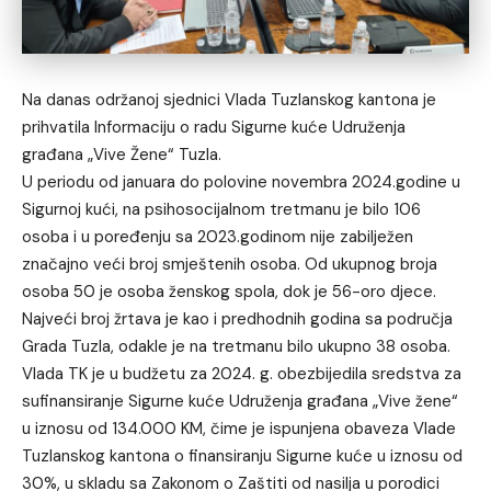
Na danas održanoj sjednici Vlada Tuzlanskog kantona je
prihvatila Informaciju o radu Sigurne kuće Udruženja
građana „Vive Žene“ Tuzla.
U periodu od januara do polovine novembra 2024.godine u
Sigurnoj kući, na psihosocijalnom tretmanu je bilo 106
osoba i u poređenju sa 2023.godinom nije zabilježen
značajno veći broj smještenih osoba. Od ukupnog broja
osoba 50 je osoba ženskog spola, dok je 56-oro djece.
Najveći broj žrtava je kao i predhodnih godina sa područja
Grada Tuzla, odakle je na tretmanu bilo ukupno 38 osoba.
Vlada TK je u budžetu za 2024. g. obezbijedila sredstva za
sufinansiranje Sigurne kuće Udruženja građana „Vive žene“
u iznosu od 134.000 KM, čime je ispunjena obaveza Vlade
Tuzlanskog kantona o finansiranju Sigurne kuće u iznosu od
30%, u skladu sa Zakonom o Zaštiti od nasilja u porodici