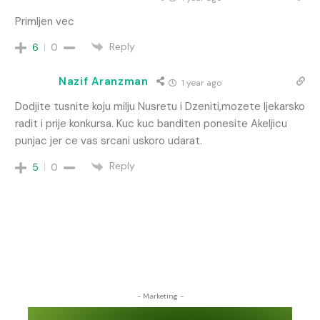
Primljen vec
Reply
6
0
Nazif Aranzman
1 year ago
Dodjite tusnite koju milju Nusretu i Dzeniti,mozete ljekarsko
radit i prije konkursa. Kuc kuc banditen ponesite Akeljicu
punjac jer ce vas srcani uskoro udarat.
Reply
5
0
- Marketing -