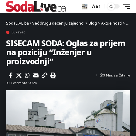
Aa
SodaLIVE.ba / Već drugu deceniju zajedno!
>
Blog
>
Aktuelnosti
>
Luka
Lukavac
SISECAM SODA: Oglas za prijem
na poziciju “Inženjer u
proizvodnji”
3 Min. Za Čitanje
10. Decembra 2024.