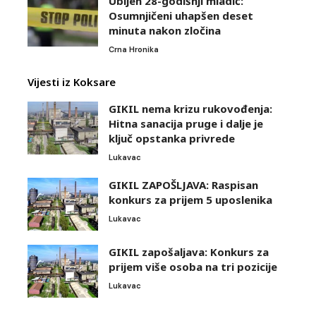
Ubijen 28-godišnji mladić:
Osumnjičeni uhapšen deset
minuta nakon zločina
Crna Hronika
Vijesti iz Koksare
GIKIL nema krizu rukovođenja:
Hitna sanacija pruge i dalje je
ključ opstanka privrede
Lukavac
GIKIL ZAPOŠLJAVA: Raspisan
konkurs za prijem 5 uposlenika
Lukavac
GIKIL zapošaljava: Konkurs za
prijem više osoba na tri pozicije
Lukavac