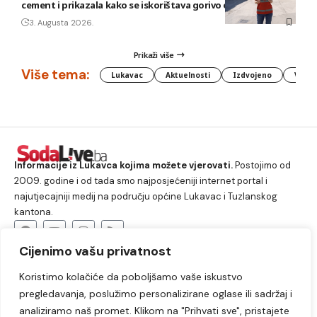
cement i prikazala kako se iskorištava gorivo od otpada
3. Augusta 2026.
Prikaži više
Više tema:
Lukavac
Aktuelnosti
Izdvojeno
Vlada
Informacije iz Lukavca kojima možete vjerovati.
Postojimo od
2009. godine i od tada smo najposjećeniji internet portal i
najutjecajniji medij na području općine Lukavac i Tuzlanskog
kantona.
Cijenimo vašu privatnost
O nama
Koristimo kolačiće da poboljšamo vaše iskustvo
Lukavac
Društvo
Crna hronika
Sport
pregledavanja, poslužimo personalizirane oglase ili sadržaj i
Kultura
Kolumne
Slobodno vrijeme
analiziramo naš promet. Klikom na "Prihvati sve", pristajete