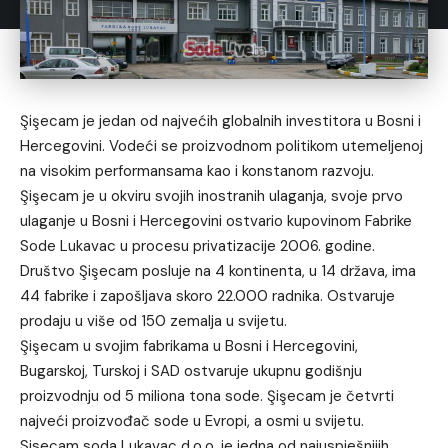
Şişecam je jedan od najvećih globalnih investitora u Bosni i
Hercegovini. Vodeći se proizvodnom politikom utemeljenoj
na visokim performansama kao i konstanom razvoju.
Şişecam je u okviru svojih inostranih ulaganja, svoje prvo
ulaganje u Bosni i Hercegovini ostvario kupovinom Fabrike
Sode Lukavac u procesu privatizacije 2006. godine.
Društvo Şişecam posluje na 4 kontinenta, u 14 država, ima
44 fabrike i zapošljava skoro 22.000 radnika. Ostvaruje
prodaju u više od 150 zemalja u svijetu.
Şişecam u svojim fabrikama u Bosni i Hercegovini,
Bugarskoj, Turskoj i SAD ostvaruje ukupnu godišnju
proizvodnju od 5 miliona tona sode. Şişecam je četvrti
najveći proizvođač sode u Evropi, a osmi u svijetu.
Sisecam soda Lukavac d.o.o. je jedna od najuspješnijih