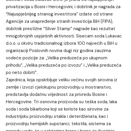
privatizacija u Bosni i Hercegovini, i dobitnik je nagrada za
“Najuspješnijeg stranog investitora” izdate od strane
Agencije za unapređenje stranih investicija BiH (FIPA),
dobitnik prestižne “Silver Stamp” nagrade kao rezultat
mnogobrojnih uspješnih aktivnosti. Sisecam soda Lukavac
d.o.o. u okviru tradicionalnog izbora 100 najvećih u BiH u
organizaciji Poslovnih novina dugi niz godina zauzima
vodeće pozicije za: „Velika preduzeća po ukupnom
prihodu”, „Velika preduzeća po izvozu” i „Velika preduzeća
po neto dobiti”.
Zajednica, koja opskrbljuje veliku većinu svojih sirovina iz
zemlje i izvozi cjelokupnu proizvodnju u inostranstvo,
predstavlja dodatnu vrijednost za privredu Bosne i
Hercegovine. Tri osnovna proizvoda su teška soda, laka
soda i soda bikarbona koji se koriste kao sirovine za
industrijsku proizvodnju stakla i deterdženata, kao i
proizvodnju hemijskih supstanci, tekstila, sistema za
preradu vode, te u sektorima hrane i hrane za životinje.