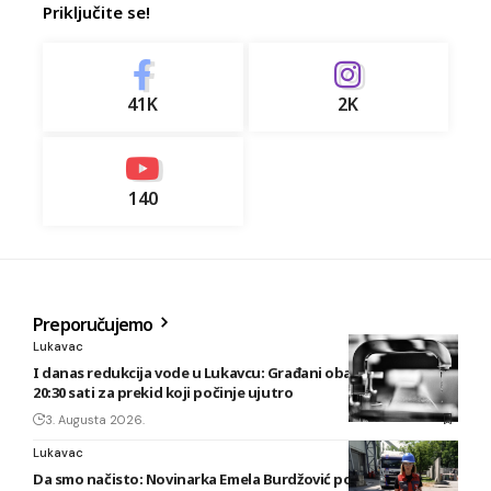
Priključite se!
41K
2K
140
Preporučujemo
Lukavac
I danas redukcija vode u Lukavcu: Građani obaviješteni tek u
20:30 sati za prekid koji počinje ujutro
3. Augusta 2026.
Lukavac
Da smo načisto: Novinarka Emela Burdžović posjetila Lukavac