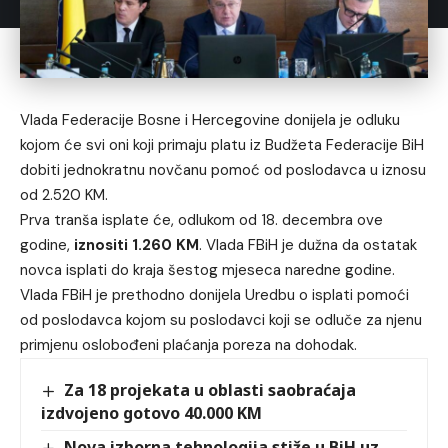
Vlada Federacije Bosne i Hercegovine donijela je odluku
kojom će svi oni koji primaju platu iz Budžeta Federacije BiH
dobiti jednokratnu novčanu pomoć od poslodavca u iznosu
od 2.520 KM.
Prva tranša isplate će, odlukom od 18. decembra ove
godine,
iznositi 1.260 KM
. Vlada FBiH je dužna da ostatak
novca isplati do kraja šestog mjeseca naredne godine.
Vlada FBiH je prethodno donijela Uredbu o isplati pomoći
od poslodavca kojom su poslodavci koji se odluče za njenu
primjenu oslobođeni plaćanja poreza na dohodak.
Za 18 projekata u oblasti saobraćaja
izdvojeno gotovo 40.000 KM
Nova izborna tehnologija stiže u BiH uz