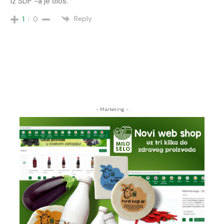
iz SDP -a je ološ.
Reply
1
0
- Marketing -