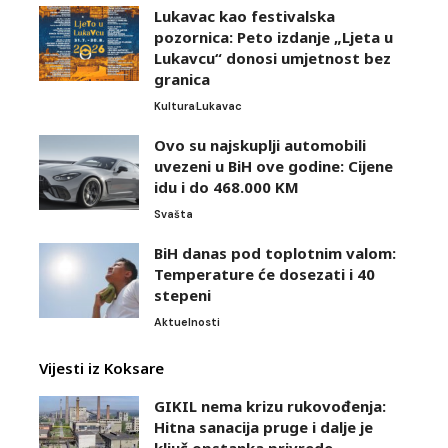
Lukavac kao festivalska
pozornica: Peto izdanje „Ljeta u
Lukavcu“ donosi umjetnost bez
granica
Kultura
Lukavac
Ovo su najskuplji automobili
uvezeni u BiH ove godine: Cijene
idu i do 468.000 KM
Svašta
BiH danas pod toplotnim valom:
Temperature će dosezati i 40
stepeni
Aktuelnosti
Vijesti iz Koksare
GIKIL nema krizu rukovođenja:
Hitna sanacija pruge i dalje je