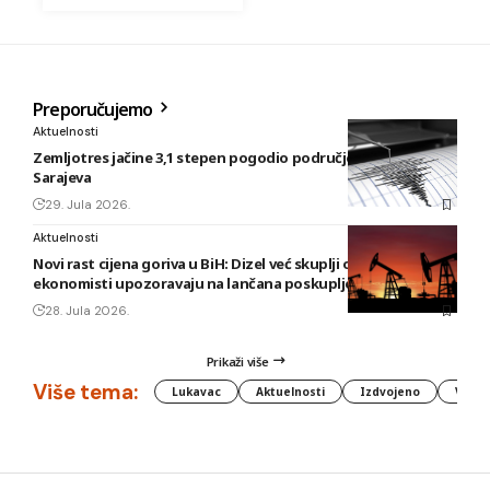
Preporučujemo
Aktuelnosti
Zemljotres jačine 3,1 stepen pogodio područje istočno od
Sarajeva
29. Jula 2026.
Aktuelnosti
Novi rast cijena goriva u BiH: Dizel već skuplji od 3,20 KM,
ekonomisti upozoravaju na lančana poskupljenja
28. Jula 2026.
Prikaži više
Više tema:
Lukavac
Aktuelnosti
Izdvojeno
Vlada