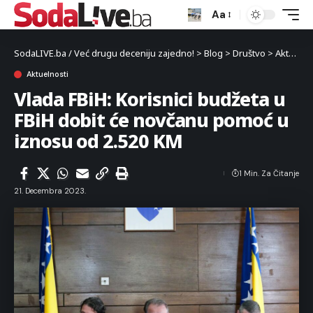
Aa
SodaLIVE.ba / Već drugu deceniju zajedno!
>
Blog
>
Društvo
>
Aktuelnosti
Aktuelnosti
Vlada FBiH: Korisnici budžeta u
FBiH dobit će novčanu pomoć u
iznosu od 2.520 KM
1 Min. Za Čitanje
21. Decembra 2023.