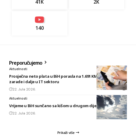
41K
2K
140
Preporučujemo
Aktuelnosti
Prosječna neto plata u BiH porasla na 1.691 KM, najveće
zarade i dalje u IT sektoru
22. Jula 2026.
Aktuelnosti
Vrijeme u BiH sunčano sa kišom u drugom dijelu dana
22. Jula 2026.
Prikaži više