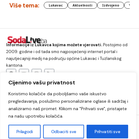
Više tema:
Lukavac
Aktuelnosti
Izdvojeno
Vlada
Informacije iz Lukavca kojima možete vjerovati.
Postojimo od
2009. godine i od tada smo najposjećeniji internet portal i
najutjecajniji medij na području općine Lukavac i Tuzlanskog
kantona.
Cijenimo vašu privatnost
O nama
Koristimo kolačiće da poboljšamo vaše iskustvo
Lukavac
Društvo
Crna hronika
Sport
pregledavanja, poslužimo personalizirane oglase ili sadržaj i
Kultura
Kolumne
Slobodno vrijeme
analiziramo naš promet. Klikom na "Prihvati sve", pristajete
na našu upotrebu kolačića.
2009. – 2024. © Lukavački info portal – SodaLIVE.ba. Sva prava
zadržana. Zabranjeno kopiranje autorskog sadržaja i korištenje
Prilagodi
Odbaciti sve
Prihvatiti sve
autorskih fotografija bez odobrenja portala.