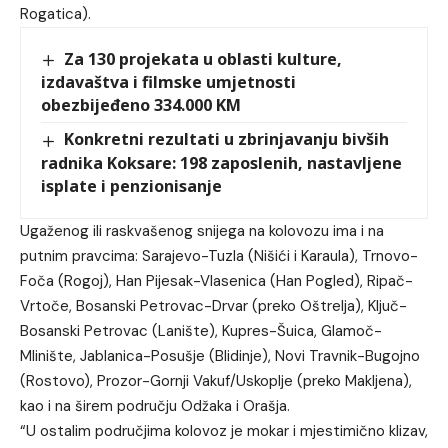
Rogatica).
Za 130 projekata u oblasti kulture,
izdavaštva i filmske umjetnosti
obezbijeđeno 334.000 KM
Konkretni rezultati u zbrinjavanju bivših
radnika Koksare: 198 zaposlenih, nastavljene
isplate i penzionisanje
Ugaženog ili raskvašenog snijega na kolovozu ima i na
putnim pravcima: Sarajevo-Tuzla (Nišići i Karaula), Trnovo-
Foča (Rogoj), Han Pijesak-Vlasenica (Han Pogled), Ripač-
Vrtoče, Bosanski Petrovac-Drvar (preko Oštrelja), Ključ-
Bosanski Petrovac (Lanište), Kupres-Šuica, Glamoč-
Mlinište, Jablanica-Posušje (Blidinje), Novi Travnik-Bugojno
(Rostovo), Prozor-Gornji Vakuf/Uskoplje (preko Makljena),
kao i na širem području Odžaka i Orašja.
“U ostalim područjima kolovoz je mokar i mjestimično klizav,