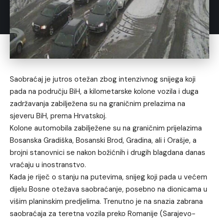
Saobraćaj je jutros otežan zbog intenzivnog snijega koji
pada na području BiH, a kilometarske kolone vozila i duga
zadržavanja zabilježena su na graničnim prelazima na
sjeveru BiH, prema Hrvatskoj.
Kolone automobila zabilježene su na graničnim prijelazima
Bosanska Gradiška, Bosanski Brod, Gradina, ali i Orašje, a
brojni stanovnici se nakon božićnih i drugih blagdana danas
vraćaju u inostranstvo.
Kada je riječ o stanju na putevima, snijeg koji pada u većem
dijelu Bosne otežava saobraćanje, posebno na dionicama u
višim planinskim predjelima. Trenutno je na snazia zabrana
saobraćaja za teretna vozila preko Romanije (Sarajevo-