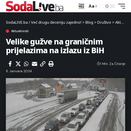
Aa
SodaLIVE.ba / Već drugu deceniju zajedno!
>
Blog
>
Društvo
>
Aktuelnosti
Aktuelnosti
Velike gužve na graničnim
prijelazima na izlazu iz BiH
1 Min. Za Čitanje
8. Januara 2024.