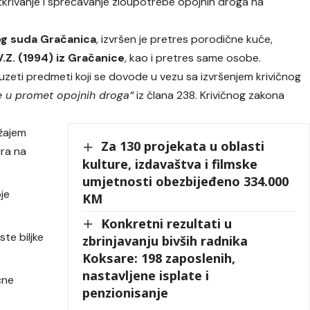
tkrivanje i sprečavanje zloupotrebe opojnih droga na
g suda Gračanica
, izvršen je pretres porodične kuće,
V.Z. (1994) iz Gračanice
, kao i pretres same osobe.
zeti predmeti koji se dovode u vezu sa izvršenjem krivičnog
je u promet opojnih droga“
iz člana 238. Krivičnog zakona
ržajem
Za 130 projekata u oblasti
ira na
kulture, izdavaštva i filmske
umjetnosti obezbijeđeno 334.000
oje
KM
Konkretni rezultati u
ste biljke
zbrinjavanju bivših radnika
Koksare: 198 zaposlenih,
nastavljene isplate i
čne
penzionisanje