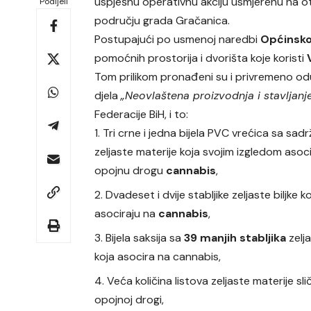
uspješnu operativnu akciju usmjerenu na o
Podijeli
području grada Gračanica.
Postupajući po usmenoj naredbi
Općinsko
pomoćnih prostorija i dvorišta koje koristi
Tom prilikom pronađeni su i privremeno odu
djela
„Neovlaštena proizvodnja i stavljan
Federacije BiH, i to:
Tri crne i jedna bijela PVC vrećica sa sad
zeljaste materije koja svojim izgledom asoc
opojnu drogu
cannabis
,
Dvadeset i dvije stabljike zeljaste biljke k
asociraju na
cannabis
,
Bijela saksija sa
39 manjih stabljika
zelja
koja asocira na cannabis,
Veća količina listova zeljaste materije sli
opojnoj drogi,