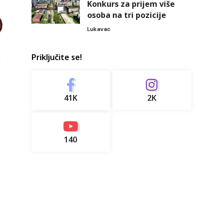
Konkurs za prijem više
osoba na tri pozicije
Lukavac
Priključite se!
41K
2K
140