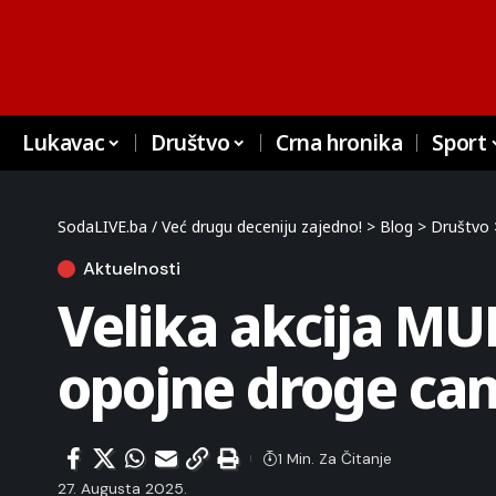
Lukavac
Društvo
Crna hronika
Sport
SodaLIVE.ba / Već drugu deceniju zajedno!
>
Blog
>
Društvo
Aktuelnosti
Velika akcija MU
opojne droge ca
1 Min. Za Čitanje
27. Augusta 2025.