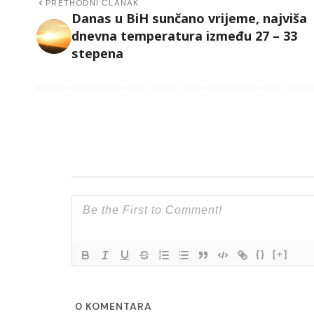
PRETHODNI ČLANAK
Danas u BiH sunčano vrijeme, najviša
dnevna temperatura između 27 – 33
stepena
{}
[+]
0
KOMENTARA